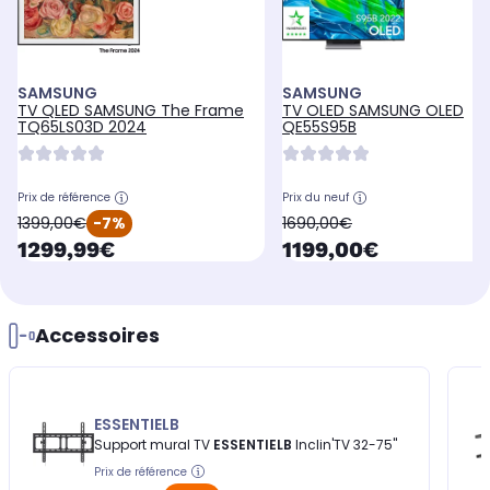
SAMSUNG
SAMSUNG
TV QLED SAMSUNG The Frame
TV OLED SAMSUNG OLED
TQ65LS03D 2024
QE55S95B
Prix de référence
Prix du neuf
oldPrice
oldPrice
1399,00€
-7%
1690,00€
currentPrice
currentPrice
1299,99€
1199,00€
Accessoires
ESSENTIELB
Support mural TV
ESSENTIELB
Inclin'TV 32-75''
Prix de référence