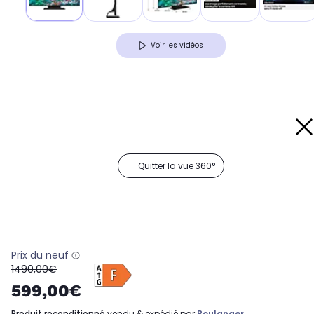
Voir les vidéos
Quitter la vue 360°
Prix du neuf
oldPrice
1490,00€
599,00€
produit reconditionné
vendu & expédié par
Boulanger