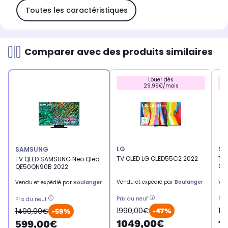
Toutes les caractéristiques
Comparer avec des produits similaires
Louer dès
29,99€/mois
LG
SA
SAMSUNG
TV OLED LG OLED55C2 2022
TV
TV QLED SAMSUNG Neo Qled
QE
QE50QN90B 2022
Vendu et expédié par
Boulanger
Ven
Vendu et expédié par
Boulanger
Prix du neuf
Pri
Prix du neuf
1990,00€
16
1490,00€
-47%
-59%
1049,00€
1
599,00€