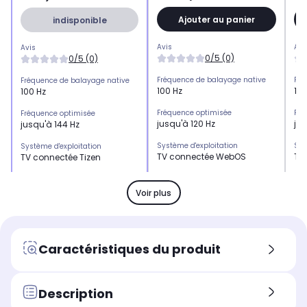
Ajouter au panier
indisponible
Avis
Avi
Avis
0/5 (0)
0/5 (0)
Fréquence de balayage native
Fré
Fréquence de balayage native
100 Hz
100
100 Hz
Fréquence optimisée
Fré
Fréquence optimisée
jusqu'à 120 Hz
jus
jusqu'à 144 Hz
Système d'exploitation
Sys
Système d'exploitation
TV connectée WebOS
TV
TV connectée Tizen
HDMI 2.1
HDM
HDMI 2.1
x4
x4
x4
Voir plus
HDMI 2.0
HDM
HDMI 2.0
-
-
-
USB
US
USB
Caractéristiques du produit
x3
x2
x2
Son
So
Son
40 Watts Dolby Atmos
60
40 Watts
Description