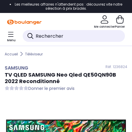
Les meilleures affaires n'attendent pas : découvrez vite notre
Accéder directement à la navigation
sélection à prix bradés.
Accéder directement au contenu
Me connecter
Panier
Accéder directement au pied de page
Menu
Accéder directement au chatbot
Accueil
Téléviseur
Réf. 123
6824
SAMSUNG
TV QLED
SAMSUNG
Neo Qled QE50QN90B
2022 Reconditionné
Donner le premier avis