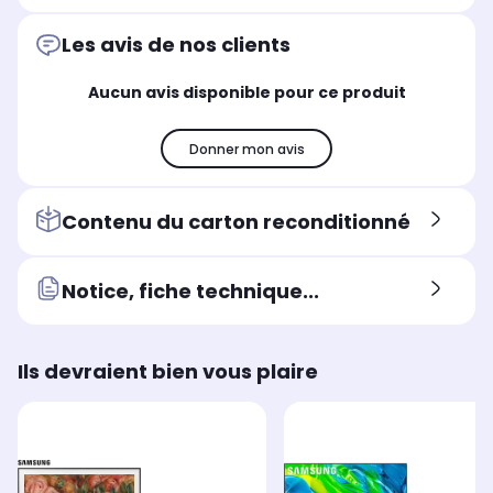
Position du pied
Pos
Position du pied
Pied central
Pie
Pied central
Les avis de nos clients
Puissance
Pui
Puissance
40 Watts Dolby Atmos
60
40 Watts
Aucun avis disponible pour ce produit
Assistant vocal intégré
Ass
Assistant vocal intégré
Google Assistant et Alexa
Goo
Google Assistant et Alexa
Donner mon avis
Contenu du carton reconditionné
Notice, fiche technique...
Ils devraient bien vous plaire