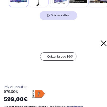
Voir les vidéos
Quitter la vue 360°
Prix du neuf
oldPrice
979,00€
599,00€
produit reconditionné
vendu & expédié par
Boulanger