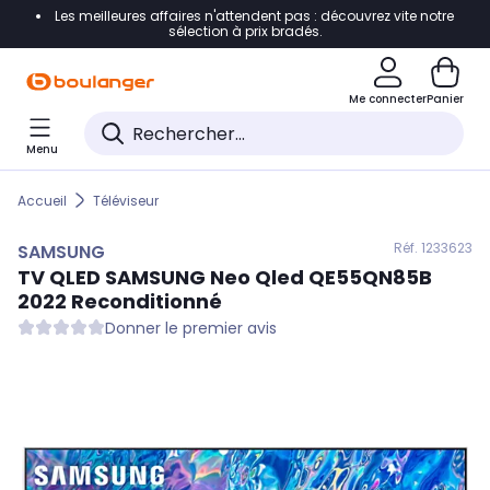
Les meilleures affaires n'attendent pas : découvrez vite notre
Accéder directement à la navigation
sélection à prix bradés.
Accéder directement au contenu
Me connecter
Panier
Accéder directement au pied de page
Menu
Accéder directement au chatbot
Accueil
Téléviseur
Réf. 123
3623
SAMSUNG
TV QLED
SAMSUNG
Neo Qled QE55QN85B
2022 Reconditionné
Donner le premier avis