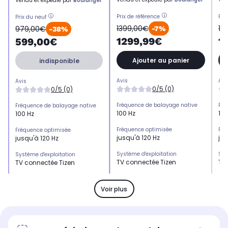
Vendu et expédié par
Boulanger
Prix de référence
Pri
Prix du neuf
1399,00€
16
979,00€
-7%
-38%
1299,99€
1
599,00€
Ajouter au panier
indisponible
Avis
Avi
Avis
0/5 (0)
0/5 (0)
Fréquence de balayage native
Fré
Fréquence de balayage native
100 Hz
100
100 Hz
Fréquence optimisée
Fré
Fréquence optimisée
jusqu'à 120 Hz
jus
jusqu'à 120 Hz
Système d'exploitation
Sys
Système d'exploitation
TV connectée Tizen
TV
TV connectée Tizen
HDMI 2.1
HDM
HDMI 2.1
x1
x4
x4
Voir plus
HDMI 2.0
HDM
HDMI 2.0
x3
-
-
USB
US
USB