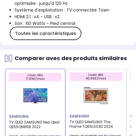
optimisée : jusqu'à 120 Hz
Système d'exploitation : TV connectée Tizen
HDMI 2.1 : x4 - USB : x2
Son : 60 Watts - Pied central
Toutes les caractéristiques
Comparer avec des produits similaires
Louer dès
Louer dès
40,99€/mois
17,99€/mois
SAMSUNG
SA
SAMSUNG
TV QLED SAMSUNG The
TV
TV QLED SAMSUNG Neo Qled
Frame TQ65LS03D 2024
QE
QE55QN85B 2022
Vendu et expédié par
Boulanger
Ven