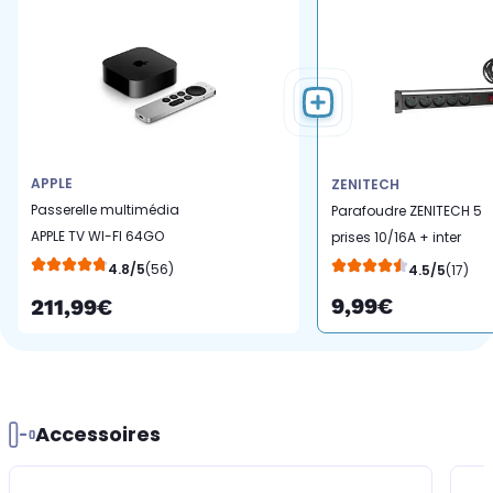
APPLE
ZENITECH
Passerelle multimédia
Parafoudre ZENITECH 5
APPLE TV WI-FI 64GO
prises 10/16A + inter
2022
Chrome
4.8/5
(56)
4.5/5
(17)
9,99€
211,99€
Accessoires