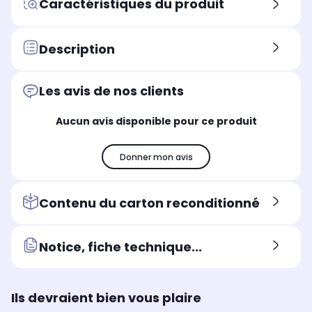
Caractéristiques du produit
x2
x2
x2
Son
So
Son
40 Watts
60
60 Watts
Description
Position du pied
Pos
Position du pied
Pieds sur les côtés
Pie
Pied central
Les avis de nos clients
Puissance
Pui
Puissance
40 Watts
60
60 Watts
Aucun avis disponible pour ce produit
Assistant vocal intégré
Ass
Assistant vocal intégré
Alexa
Goo
Google Assistant et Alexa
Donner mon avis
Contenu du carton reconditionné
Notice, fiche technique...
Ils devraient bien vous plaire