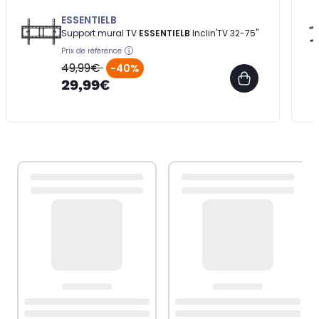
ESSENTIELB
Support mural TV
ESSENTIELB
Inclin'TV 32-75''
Prix de référence
49,99€
-40%
29,99€