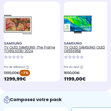
SAMSUNG
SAMSUNG
TV QLED SAMSUNG The Frame
TV OLED SAMSUNG OLED
TQ65LS03D 2024
QE55S95B
Prix de référence
Prix du neuf
oldPrice
oldPrice
1399,00€
-7%
1690,00€
currentPrice
currentPrice
1299,99€
1199,00€
Composez votre pack