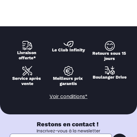
Le Club Infinity
Livraison 
Retours sous 15 
offerte*
jours
Boulanger Drive
Service après 
Meilleurs prix 
vente
garantis
Voir conditions*
Restons en contact !
Inscrivez-vous à la newsletter