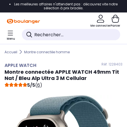
Les meilleures affaires n'attendent pas : découvrez vite notre
Accéder directement à la navigation
sélection à prix bradés.
Accéder directement au contenu
Me connecter
Panier
Accéder directement au pied de page
Menu
Accéder directement au chatbot
Accueil
Montre connectée homme
Réf. 122
8403
APPLE WATCH
Montre connectée
APPLE WATCH
49mm Tit
Nat / Bleu Alp Ultra 3 M Cellular
5/5
(
6
)