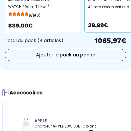
WATCH 49mm Tit Nat /
49 mm Océan vert fluo -
Bleu Alp Ultra 3 M
noir
5/5
(6)
Cellular
39,99€
839,00€
1065,97€
Total du pack (4 articles) :
Ajouter le pack au panier
Accessoires
APPLE
Chargeur
APPLE
20W USB-C blanc