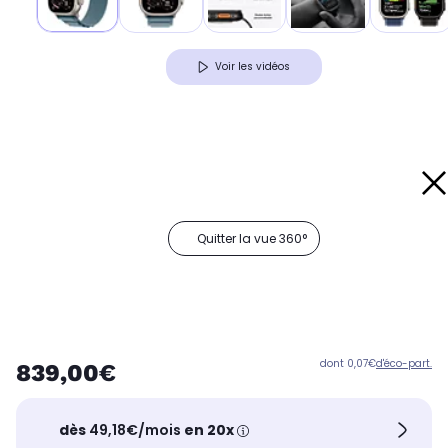
Voir les vidéos
Quitter la vue 360°
dont 0,07€
d'éco-part.
839,00€
dès
49,18€/mois
en 20x