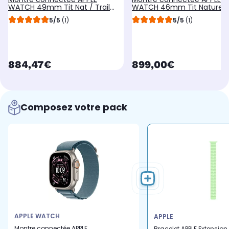
WATCH 49mm Tit Nat / Trail
WATCH 46mm Tit Naturel M
Bleu Ultra 3 S/M Cellular
Serie 11 M/L Cellular
5/5
(1)
5/5
(1)
currentPrice
currentPrice
884,47€
899,00€
Composez votre pack
APPLE WATCH
APPLE
Montre connectée APPLE
Bracelet APPLE Extension