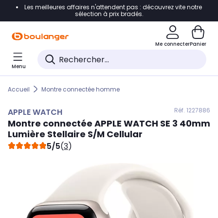
Les meilleures affaires n'attendent pas : découvrez vite notre
Accéder directement à la navigation
sélection à prix bradés.
Accéder directement au contenu
Me connecter
Panier
Accéder directement au pied de page
Menu
Accéder directement au chatbot
Accueil
Montre connectée homme
Réf. 122
7886
APPLE WATCH
Montre connectée
APPLE WATCH
SE 3 40mm
Lumière Stellaire S/M Cellular
5/5
(
3
)