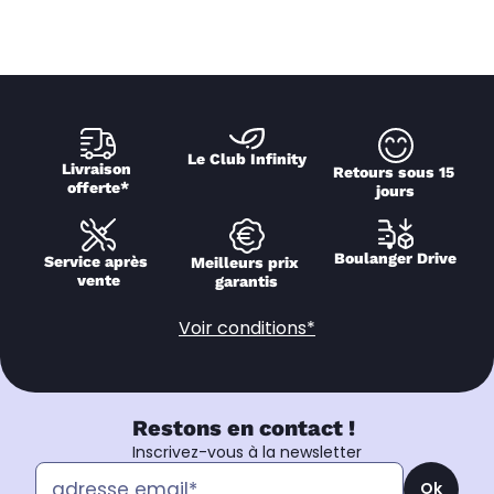
Le Club Infinity
Livraison 
Retours sous 15 
offerte*
jours
Boulanger Drive
Service après 
Meilleurs prix 
vente
garantis
Voir conditions*
Restons en contact !
Inscrivez-vous à la newsletter
Ok