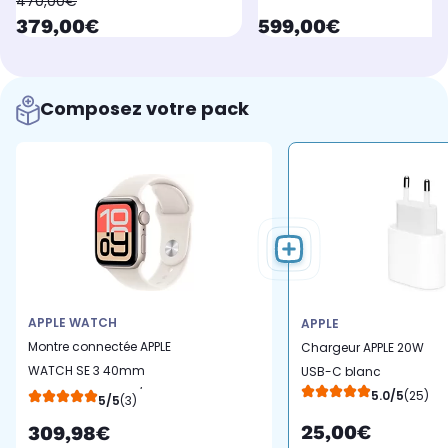
oldPrice
470,00€
currentPrice
currentPrice
379,00€
599,00€
Composez votre pack
APPLE WATCH
APPLE
Montre connectée APPLE
Chargeur APPLE 20W
WATCH SE 3 40mm
USB-C blanc
Lumière Stellaire S/M
5.0/5
(25)
5/5
(3)
Cellular
25,00€
309,98€