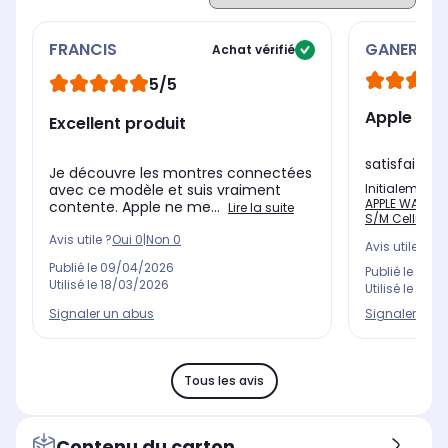
FRANCIS
GANERDEN
Achat vérifié
5/5
Apple wat
Excellent produit
satisfait
Je découvre les montres connectées
Initialement 
avec ce modèle et suis vraiment
APPLE WATCH 
contente. Apple ne me...
Lire la suite
S/M Cellular
Avis utile ?
Oui
0
|
Non
0
Avis utile ?
Oui
Publié le
09/04/2026
Publié le
29/1
Utilisé le
18/03/2026
Utilisé le
08/1
Signaler un abus
Signaler un 
Tous les avis
Contenu du carton