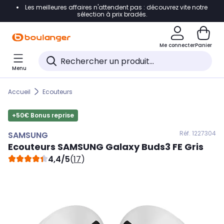
Les meilleures affaires n'attendent pas : découvrez vite notre
Accéder directement à la navigation
sélection à prix bradés.
Accéder directement au contenu
Me connecter
Panier
Accéder directement au pied de page
Menu
Accéder directement au chatbot
Accueil
Ecouteurs
+50€ Bonus reprise
Réf. 122
7304
SAMSUNG
Ecouteurs
SAMSUNG
Galaxy Buds3 FE Gris
4,4/5
(
17
)