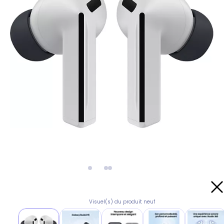
Visuel(s) du produit neuf