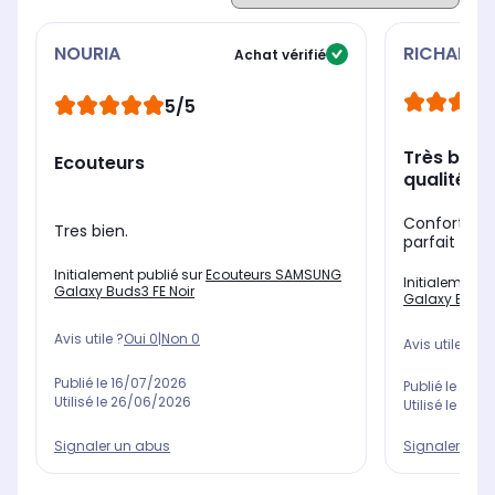
NOURIA
RICHARD
Achat vérifié
5/5
Très bien.
Ecouteurs
qualité/pr
Confortable
Tres bien.
parfait pour
Initialement publié sur
Ecouteurs SAMSUNG
Initialement 
Galaxy Buds3 FE Noir
Galaxy Buds3 
Avis utile ?
Oui
0
|
Non
0
Avis utile ?
Oui
Publié le
16/07/2026
Publié le
11/0
Utilisé le
26/06/2026
Utilisé le
21/0
Signaler un 
Signaler un abus