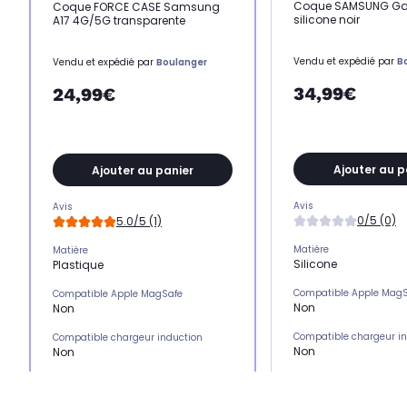
Coque SAMSUNG Ga
Coque FORCE CASE Samsung
silicone noir
A17 4G/5G transparente
Vendu et expédié par
B
Vendu et expédié par
Boulanger
34,99€
24,99€
Ajouter au p
Ajouter au panier
Avis
Avis
0/5 (0)
5.0/5 (1)
Matière
Matière
Silicone
Plastique
Compatible Apple Mag
Compatible Apple MagSafe
Non
Non
Compatible chargeur i
Compatible chargeur induction
Non
Non
Emplacement(s) carte(
Emplacement(s) carte(s)
Non
Non