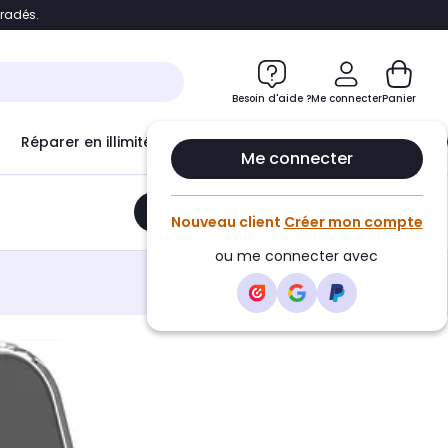
bradés.
e
Accéder directement au chatbot
Besoin d'aide ?
Me connecter
Panier
Réparer en illimité avec
Le Club Infinity
Econ
Me connecter
Ajouter au panier
•
24,99€
Nouveau client
Créer mon compte
ou me connecter avec