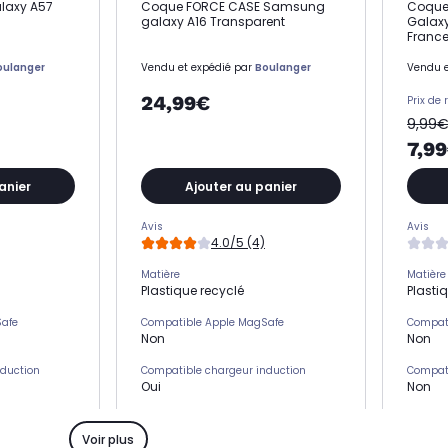
laxy A57
Coque FORCE CASE Samsung
Coque
galaxy A16 Transparent
Galaxy
Franc
oulanger
Vendu et expédié par
Boulanger
Vendu e
24,99€
Prix de 
9,99
7,9
anier
Ajouter au panier
Avis
Avis
4.0/5 (4)
Matière
Matière
Plastique recyclé
Plasti
Safe
Compatible Apple MagSafe
Compat
Non
Non
nduction
Compatible chargeur induction
Compati
Oui
Non
s)
Emplacement(s) carte(s)
Emplac
Non
Non
Voir plus