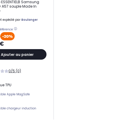
 ESSENTIELB Samsung
 A57 souple Made In
e
t expédié par
Boulanger
référence
€
-20%
9€
Ajouter au panier
0/5 (0)
que TPU
ible Apple MagSafe
ble chargeur induction
ement(s) carte(s)