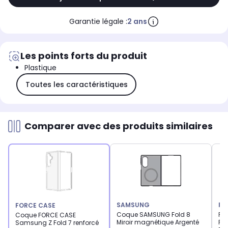
Garantie légale :
2 ans
Les points forts du produit
Plastique
Toutes les caractéristiques
Comparer avec des produits similaires
SAMSUNG
FO
FORCE CASE
Coque SAMSUNG Fold 8
Pr
Coque FORCE CASE
Miroir magnétique Argenté
FO
Samsung Z Fold 7 renforcé