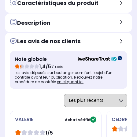
Marque compatible
Mar
Marque compatible
Caractéristiques du produit
Samsung
Sa
Samsung
Modèle compatible 1
Mod
Modèle compatible 1
Samsung Galaxy Fold 8
Sa
Samsung Galaxy Z Fold 7
Description
Coloris extérieur
Col
Coloris extérieur
Imprimé miroir
Tr
Transparent
Les avis de nos clients
Note globale
1,4/5
7 avis
Les avis déposés sur boulanger.com font l'objet d'un
contrôle avant leur publication. Retrouvez notre
procédure de contrôle
en cliquant ici
.
VALERIE
CEDRIC
Achat vérifié
1/5