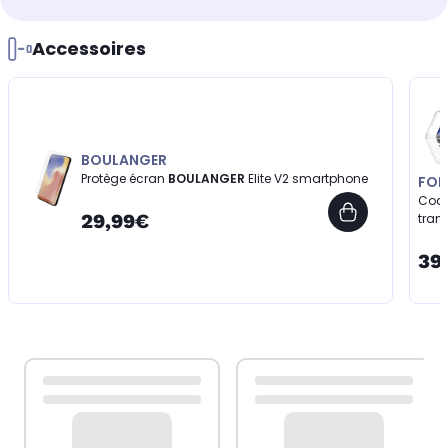
Accessoires
BOULANGER
Protège écran
BOULANGER
Elite V2 smartphone
FOR
Coq
29,99€
tran
39