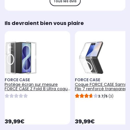
Tous les avis
Ils devraient bien vous plaire
FORCE CASE
FORCE CASE
Protège écran sur mesure
Coque FORCE CASE Samsu
FORCE CASE Z Fold 8 Ultra coque
Flip 7 renforcé transparent
Duo Transparent Magnetique
3.7/5
(3)
currentPrice
currentPrice
39,99€
39,99€