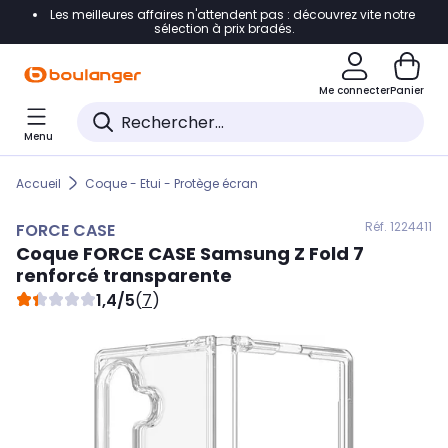
Les meilleures affaires n'attendent pas : découvrez vite notre
Accéder directement à la navigation
sélection à prix bradés.
Accéder directement au contenu
Me connecter
Panier
Accéder directement au pied de page
Menu
Accéder directement au chatbot
Accueil
Coque - Etui - Protège écran
Réf. 122
4411
FORCE CASE
Coque
FORCE CASE
Samsung Z Fold 7
renforcé transparente
1,4/5
(
7
)