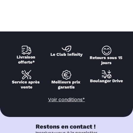
Le Club Infinity
Livraison 
Retours sous 15 
offerte*
jours
Boulanger Drive
Service après 
Meilleurs prix 
vente
garantis
Voir conditions*
Restons en contact !