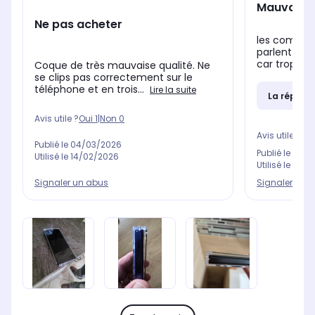
Mauvaise 
Ne pas acheter
les commen
parlent d'
car trop peu
Coque de très mauvaise qualité. Ne
se clips pas correctement sur le
téléphone et en trois...
Lire la suite
La répons
Avis utile ?
Oui
1
|
Non
0
Avis utile ?
Oui
Publié le
04/03/2026
Publié le
20/0
Utilisé le
14/02/2026
Utilisé le
06/1
Signaler un abus
Signaler un 