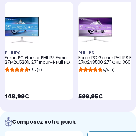
PHILIPS
PHILIPS
Ecran PC Gamer PHILIPS Evnia
Ecran PC Gamer PHILIPS Evn
27M2C5201L 27" Incurvé Full HD
27M2N8500 27" QHD 360Hz
180Hz Rapid VA HDR10 Ambiglow
OLED HDR True Black 400 H
5/5
(2)
5/5
(1)
2.1 USB-C 15W Ambiglow
currentPrice
currentPrice
148,99€
599,95€
Composez votre pack