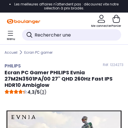
Les meilleures affaires n'attendent pas : découvrez vite notre
Accéder directement à la navigation
sélection à prix bradés.
Accéder directement au contenu
Me connecter
Panier
Accéder directement au pied de page
Menu
Accéder directement au chatbot
Accueil
Ecran PC gamer
Réf. 122
4273
PHILIPS
Ecran PC Gamer
PHILIPS
Evnia
27M2N3501PA/00 27" QHD 260Hz Fast IPS
HDR10 Ambiglow
4,3/5
(
3
)