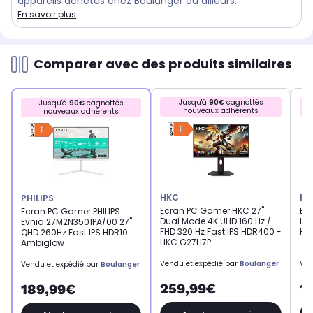
appareils achetés chez Boulanger ou ailleurs.
En savoir plus
Comparer avec des produits similaires
Jusqu'à
90€
cagnottés
Jusqu'à
90€
cagnottés
nouveaux adhérents
nouveaux adhérents
HKC
HK
PHILIPS
Ecran PC Gamer HKC 27"
Ec
Ecran PC Gamer PHILIPS
Dual Mode 4K UHD 160 Hz /
HD 
Evnia 27M2N3501PA/00 27"
FHD 320 Hz Fast IPS HDR400 -
HD
QHD 260Hz Fast IPS HDR10
HKC G27H7P
Ambiglow
Vendu et expédié par
Boulanger
Ven
Vendu et expédié par
Boulanger
259,99€
1
189,99€