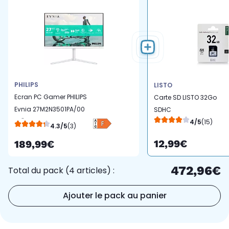
PHILIPS
LISTO
Ecran PC Gamer PHILIPS
Carte SD LISTO 32Go
Evnia 27M2N3501PA/00
SDHC
27" QHD 260Hz Fast IPS
4/5
(15)
4.3/5
(3)
HDR10 Ambiglow
12,99€
189,99€
472,96€
Total du pack (4 articles) :
Ajouter le pack au panier