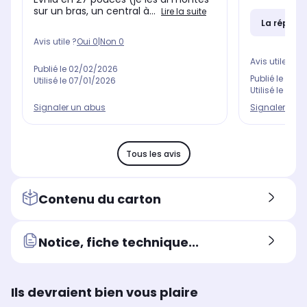
sur un bras, un central à...
Lire la suite
La répons
Avis utile ?
Oui
0
|
Non
0
Avis utile ?
Oui
Publié le
02/02/2026
Publié le
28/1
Utilisé le
07/01/2026
Utilisé le
02/1
Signaler un abus
Signaler un 
Tous les avis
Contenu du carton
Notice, fiche technique...
Ils devraient bien vous plaire