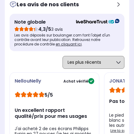
Les avis de nos clients
Résolution
Rés
Résolution
3840 x 2160 pixels
192
2560 x 1440 pixels
Note globale
Définition
Déf
Définition
4K : Affiche une image
Ful
QHD : Propose un excellent
4,3/5
3 avis
finement détaillée,
st
équilibre entre espace de
Les avis déposés sur boulanger.com font l'objet d'un
particulièrement adaptée à
tra
travail étendu pour vos
contrôle avant leur publication. Retrouvez notre
la création de contenu
au 
applications et rendu visuel
procédure de contrôle
en cliquant ici
.
précise et aux jeux
ma
précis lors de vos parties.
contemplatifs sur de
néc
grands écrans.
con
exi
NellouNelly
JONATHA
Achat vérifié
5/5
Pas top
Un excellent rapport
Le pied mani
qualité/prix pour mes usages
blanc sont 
les autres as
J'ai acheté 2 de ces écrans Philipps
Lire la suite
Evnia en 27 pouces (je les ai montés