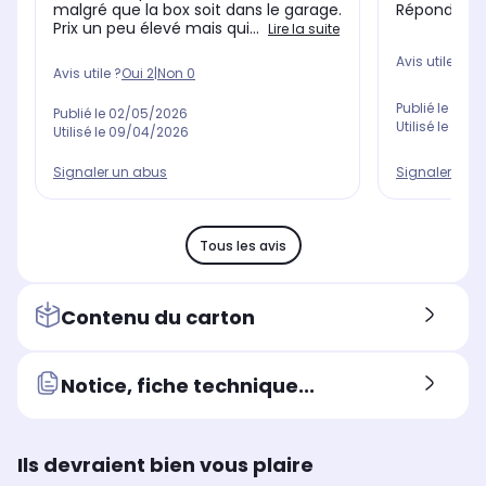
Répond par
malgré que la box soit dans le garage.
Prix un peu élevé mais qui...
Lire la suite
Avis utile ?
Oui
Avis utile ?
Oui
2
|
Non
0
Publié le
28/0
Publié le
02/05/2026
Utilisé le
07/0
Utilisé le
09/04/2026
Signaler un 
Signaler un abus
Tous les avis
Contenu du carton
Notice, fiche technique...
Ils devraient bien vous plaire