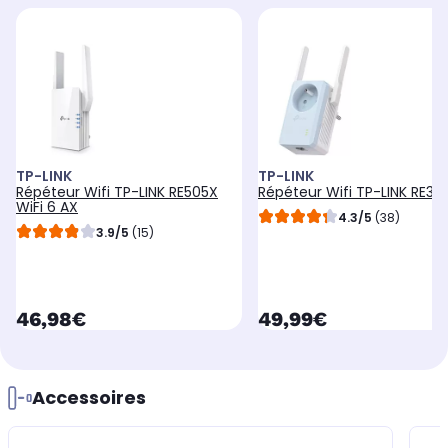
TP-LINK
TP-LINK
Répéteur Wifi TP-LINK RE505X
Répéteur Wifi TP-LINK RE36
WiFi 6 AX
4.3/5
(38)
3.9/5
(15)
currentPrice
currentPrice
46,98€
49,99€
Accessoires