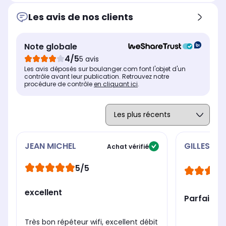
Possibilité de couper les ondes
Pos
Possibilité de couper les ondes
Les avis de nos clients
Wifi
Wifi
Wifi
Oui
No
Non
Bouton WPS
Bou
Bouton WPS
Note globale
Oui
No
Oui
4/5
5 avis
Contrôle parental
Con
Contrôle parental
Les avis déposés sur boulanger.com font l'objet d'un
Non
No
Non
contrôle avant leur publication. Retrouvez notre
procédure de contrôle
en cliquant ici
.
JEAN MICHEL
GILLES
Achat vérifié
5/5
excellent
Parfait
Très bon répéteur wifi, excellent débit