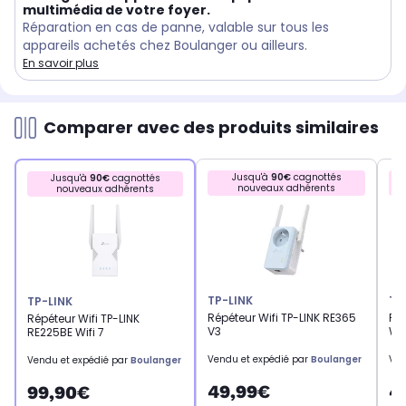
multimédia de votre foyer.
Réparation en cas de panne, valable sur tous les
appareils achetés chez Boulanger ou ailleurs.
En savoir plus
Comparer avec des produits similaires
Jusqu'à
90€
cagnottés
Jusqu'à
90€
cagnottés
nouveaux adhérents
nouveaux adhérents
TP-LINK
TP
TP-LINK
Répéteur Wifi TP-LINK RE365
Rép
Répéteur Wifi TP-LINK
V3
WiF
RE225BE Wifi 7
Vendu et expédié par
Boulanger
Ven
Vendu et expédié par
Boulanger
49,99€
4
99,90€