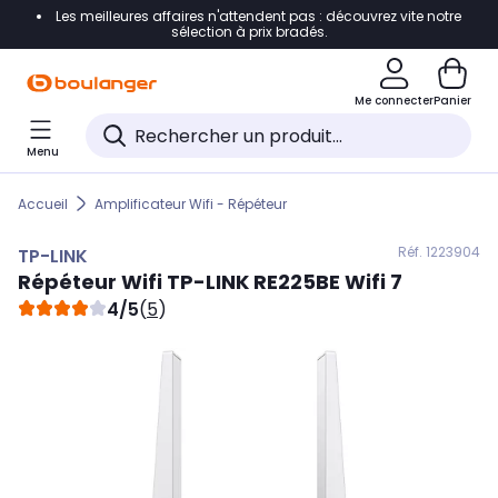
Les meilleures affaires n'attendent pas : découvrez vite notre
Accéder directement à la navigation
sélection à prix bradés.
Accéder directement au contenu
Me connecter
Panier
Accéder directement au pied de page
Menu
Accéder directement au chatbot
Accueil
Amplificateur Wifi - Répéteur
Réf. 122
3904
TP-LINK
Répéteur Wifi
TP-LINK
RE225BE Wifi 7
4/5
(
5
)