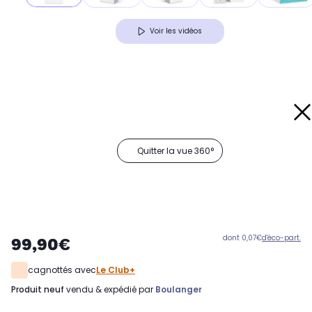
Voir les vidéos
Quitter la vue 360°
dont 0,07€
d'éco-part.
99,90€
cagnottés avec
Le Club+
produit neuf
vendu & expédié par
Boulanger