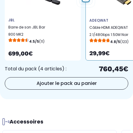
JBL
ADEQWAT
Barre de son JBL Bar
Câble HDMI ADEQWAT
800 MK2
2.1/48Gbps 1.50M Noir
4.5/5
(11)
4.8/5
(123)
29,99€
699,00€
760,45€
Total du pack (4 articles) :
Ajouter le pack au panier
Accessoires