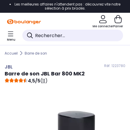
Les meilleures affaires n'attendent pas : découvrez vite notre
Accéder directement à la navigation
sélection à prix bradés.
Accéder directement au contenu
Me connecter
Panier
Accéder directement au pied de page
Menu
Accéder directement au chatbot
Accueil
Barre de son
Réf. 122
3780
JBL
Barre de son
JBL
Bar 800 MK2
4,5/5
(
11
)