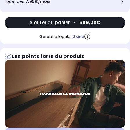
Louer dès
17,99€/mois
Ajouter au panier
•
699,00€
Garantie légale :
2 ans
Les points forts du produit