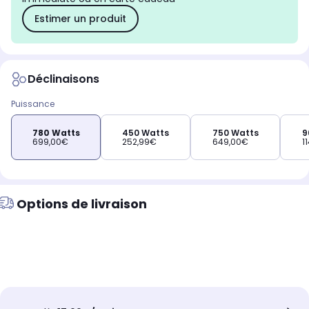
Estimer un produit
Déclinaisons
Puissance
780 Watts
450 Watts
750 Watts
9
699,00€
252,99€
649,00€
1
Options de livraison