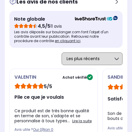
Les avis de nos clients
sans fil
san
sans fil
Enceintes arrières
Enc
Enceintes arrières
incluse
inc
incluse
Note globale
Entrée Optique
Ent
Entrée Optique
4,5/5
11 avis
Oui
Ou
Oui
Les avis déposés sur boulanger.com font l'objet d'un
contrôle avant leur publication. Retrouvez notre
procédure de contrôle
en cliquant ici
.
VALENTIN
SANDIE
Achat vérifié
5/5
Pile ce que je voulais
Satisfait
Ce produit est de très bonne qualité
Son de bonn
en terme de son, s'adapte et se
bouts détac
personnalise à tous types...
Lire la suite
Avis utile ?
Oui
Avis utile ?
Oui
0
|
Non
0