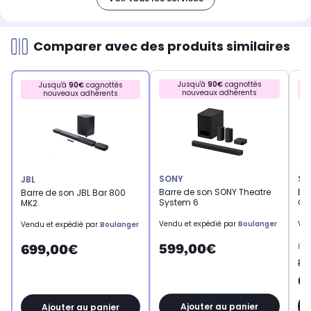
Comparer avec des produits similaires
Jusqu'à
90€
cagnottés
Jusqu'à
90€
cagnottés
nouveaux adhérents
nouveaux adhérents
SONY
SA
JBL
Barre de son SONY Theatre
Ba
Barre de son JBL Bar 800
System 6
Q9
MK2
Vendu et expédié par
Boulanger
Ven
Vendu et expédié par
Boulanger
599,00€
699,00€
Pri
89
6
Ajouter au panier
Ajouter au panier