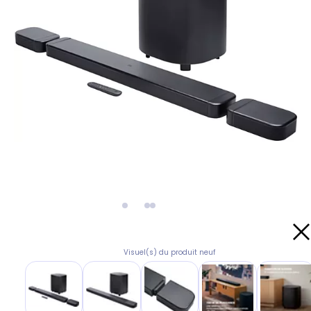
Visuel(s) du produit neuf