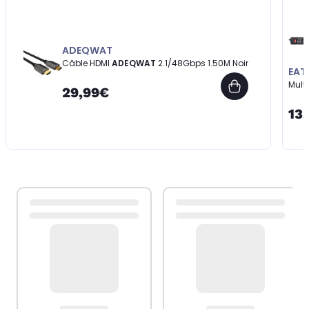
ADEQWAT
Câble HDMI
ADEQWAT
2.1/48Gbps 1.50M Noir
EAT
Multi
29,99€
13