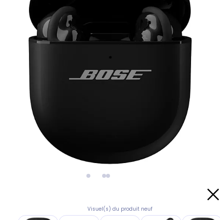
Visuel(s) du produit neuf