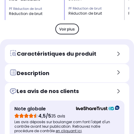
PF Réduction de bruit
PF 
PF Réduction de bruit
Réduction de bruit
Réd
Réduction de bruit
Kit mains libres
Kit
Kit mains libres
Oui
Ou
Oui
Voir plus
Résistance
Rés
Résistance
Pluie
Plu
Pluie, eau
PF contrôle
PF 
PF contrôle
Caractéristiques du produit
Contrôlez les appels et la
Con
Contrôlez les appels et la
musique
mu
musique
Confort d'écoute
Con
Description
Confort d'écoute
bouton
int
intra-auriculaire
Autonomie totale
Aut
Autonomie totale
Les avis de nos clients
jusqu'à 30h
ju
jusqu'à 24h
Autonomie des écouteurs
Aut
Autonomie des écouteurs
jusqu'à 6h
ju
jusqu'à 6h
Note globale
Temps de charge des écouteurs
Tem
Temps de charge des écouteurs
4,5/5
35 avis
40 minutes
40
2h
Les avis déposés sur boulanger.com font l'objet d'un
contrôle avant leur publication. Retrouvez notre
procédure de contrôle
en cliquant ici
.