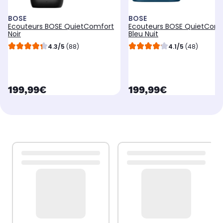
BOSE
BOSE
Ecouteurs BOSE QuietComfort
Ecouteurs BOSE QuietComf
Noir
Bleu Nuit
4.3/5
(88)
4.1/5
(48)
currentPrice
currentPrice
199,99€
199,99€