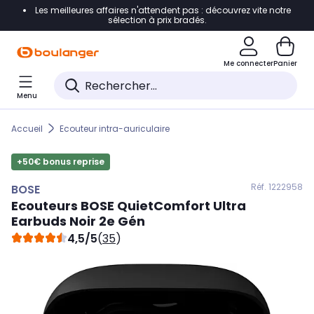
Les meilleures affaires n'attendent pas : découvrez vite notre
Accéder directement à la navigation
sélection à prix bradés.
Accéder directement au contenu
Me connecter
Panier
Accéder directement au pied de page
Menu
Accéder directement au chatbot
Accueil
Ecouteur intra-auriculaire
+50€ bonus reprise
Réf. 122
2958
BOSE
Ecouteurs
BOSE
QuietComfort Ultra
Earbuds Noir 2e Gén
4,5/5
(
35
)