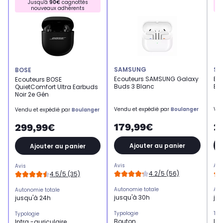
Jusqu'à
90€
cagnottés
nouveaux adhérents
SAMSUNG
SA
BOSE
Ecouteurs SAMSUNG Galaxy
Ec
Ecouteurs BOSE
Buds 3 Blanc
Bu
QuietComfort Ultra Earbuds
Noir 2e Gén
Vendu et expédié par
Boulanger
Ven
Vendu et expédié par
Boulanger
179,99€
2
299,99€
Ajouter au panier
Ajouter au panier
Avis
Avi
Avis
4.2/5 (56)
4.5/5 (35)
Autonomie totale
Aut
Autonomie totale
jusqu'à 30h
ju
jusqu'à 24h
Typologie
Typ
Typologie
Bouton
Int
Intra -auriculaire