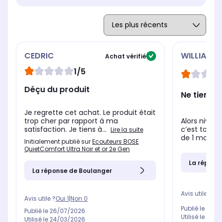
CEDRIC
WILLIAM
Achat vérifié
1/5
Déçu du produit
Ne tiens 
Je regrette cet achat. Le produit était
Alors nivea
trop cher par rapport à ma
c’est top. P
satisfaction. Je tiens à...
Lire la suite
de 1 mois, lo
Initialement publié sur
Ecouteurs BOSE
QuietComfort Ultra Noir et or 2e Gen
La répons
La réponse de Boulanger
Avis utile ?
Oui
Avis utile ?
Oui
1
|
Non
0
Publié le
11/0
Publié le
26/07/2026
Utilisé le
07/0
Utilisé le
24/03/2026