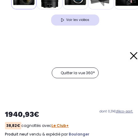
Voir les vidéos
Quitter la vue 360°
dont 0,31€
d'éco-part.
1940,93€
38,82€
cagnottés avec
Le Club+
produit neuf
vendu & expédié par
Boulanger