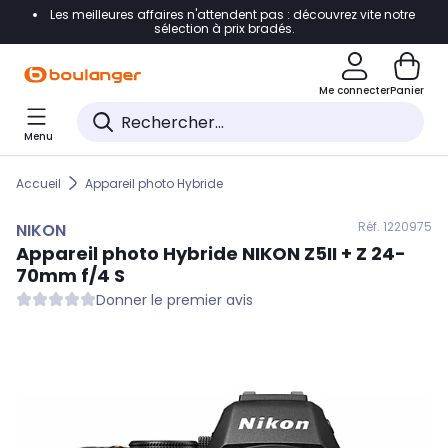
Les meilleures affaires n'attendent pas : découvrez vite notre
Accéder directement à la navigation
sélection à prix bradés.
Accéder directement au contenu
Me connecter
Panier
Accéder directement au pied de page
Menu
Accéder directement au chatbot
Accueil
Appareil photo Hybride
Réf. 122
0975
NIKON
Appareil photo Hybride
NIKON
Z5II + Z 24-
70mm f/4 S
Donner le premier avis