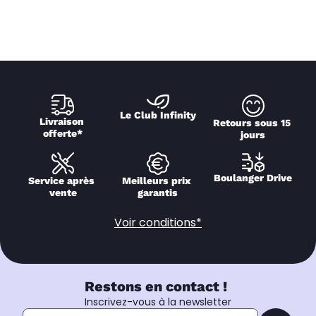
Le Club Infinity
Livraison 
Retours sous 15 
offerte*
jours
Boulanger Drive
Service après 
Meilleurs prix 
vente
garantis
Voir conditions*
Restons en contact !
Inscrivez-vous à la newsletter