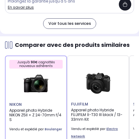
Prolongez la garantie jusqu'à 5 ans
En savoir plus
Voir tous les services
Comparer avec des produits similaires
Jusqu'à
90€
cagnottés
nouveaux adhérents
FUJIFILM
SO
NIKON
Appareil photo Hybride
Ap
Appareil photo Hybride
FUJIFILM X-T30 III black / 13-
A7
NIKON Z5II + Z 24-70mm f/4
33mm Kit
S
Vendu et expédié par
Electro
Ven
Vendu et expédié par
Boulanger
Network