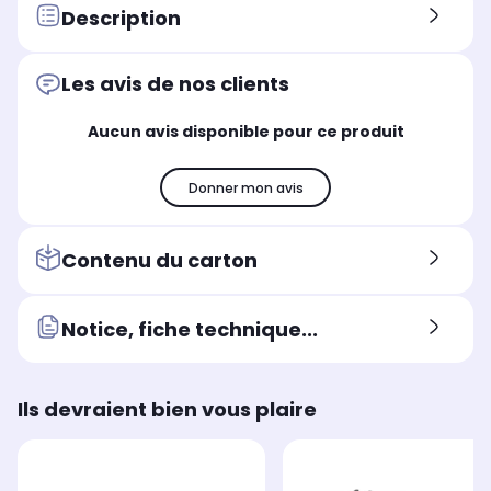
Ecran
Ecr
Description
Ecran
inclinable et tactile
-
orientable, inclinable et
tactile
Les avis de nos clients
Dans ce pack
Dan
Dans ce pack
Boîtier + 1 objectif
Boî
Boîtier + 1 objectif
Aucun avis disponible pour ce produit
Technologie
Tec
Technologie
CMOS
CM
CMOS
Donner mon avis
Résolution (en mégapixels)
Rés
Résolution (en mégapixels)
26,1 Mpx
24
24,5 Mpx
Contenu du carton
Notice, fiche technique...
Ils devraient bien vous plaire