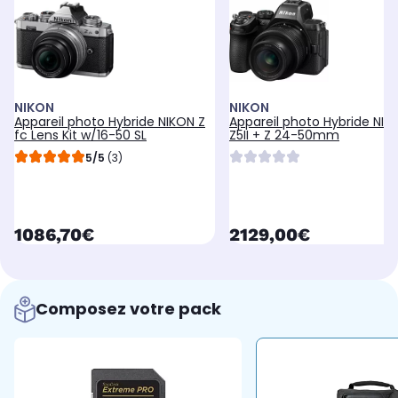
NIKON
NIKON
Appareil photo Hybride NIKON Z
Appareil photo Hybride NIK
fc Lens Kit w/16-50 SL
Z5II + Z 24-50mm
5/5
(3)
currentPrice
currentPrice
1086,70€
2129,00€
Composez votre pack