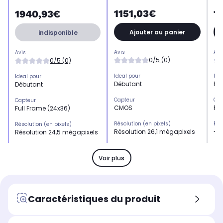
1151,03€
1
1940,93€
Ajouter au panier
indisponible
Avis
Avi
Avis
0/5 (0)
0/5 (0)
Ideal pour
Ide
Ideal pour
Débutant
Pro
Débutant
Capteur
Cap
Capteur
CMOS
Ful
Full Frame (24x36)
Résolution (en pixels)
Rés
Résolution (en pixels)
Résolution 26,1 mégapixels
-
Résolution 24,5 mégapixels
Sensibilité ISO maximale
Sen
Sensibilité ISO maximale
25600
25
64000
Voir plus
Vitesse d'obturation
Vit
Vitesse d'obturation
Non concerné
1/8
1/8000 à 30 s
Connectivité
Con
Connectivité
Caractéristiques du produit
Wi-Fi, Wi-Fi Direct, Bluetooth
Wi-
Wi-Fi, Wi-Fi Direct, Bluetooth