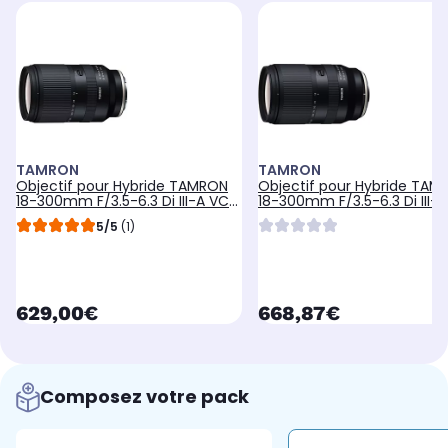
TAMRON
TAMRON
Objectif pour Hybride TAMRON
Objectif pour Hybride TAM
18-300mm F/3.5-6.3 Di III-A VC
18-300mm F/3.5-6.3 Di III-
VXD Sony
VXD Fuji
5/5
(1)
currentPrice
currentPrice
629,00€
668,87€
Composez votre pack