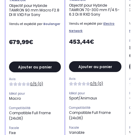
Objectif pour Hybride
Obj
Objectif pour Hybride
TAMRON 70-300 mm F/4.5-
28
TAMRON 90 mm Macro F2.8
6.3 Di III RXD Sony
DI III VXD For Sony
Vendu et expédié par
Electro
Ven
Vendu et expédié par
Boulanger
Network
Ne
453,44€
679,99€
Pri
11
6
Ajouter au panier
Ajouter au panier
Avis
Avi
Avis
0/5 (0)
0/5 (0)
Idéal pour
Idé
Idéal pour
Sport/Animaux
-
Macro
Compatibilité
Com
Compatibilité
Compatible Full Frame
APS
Compatible Full Frame
(24x36)
(24x36)
Focale
Foc
Focale
Variable
Va
Fixe