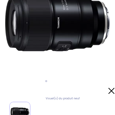
Visuel(s) du produit neuf