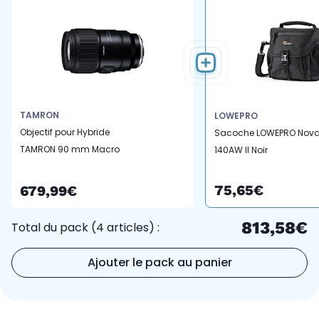
TAMRON
LOWEPRO
Objectif pour Hybride
Sacoche LOWEPRO Nov
TAMRON 90 mm Macro
140AW II Noir
F2.8 DI III VXD For Sony
75,65€
679,99€
813,58€
Total du pack (4 articles) :
Ajouter le pack au panier