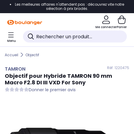
Les meilleures affaires n'attendent pas : découvrez vite notre
Accéder directement à la navigation
sélection à prix bradés.
Accéder directement au contenu
Me connecter
Panier
Accéder directement au pied de page
Menu
Accéder directement au chatbot
Accueil
Objectif
Réf. 122
0475
TAMRON
Objectif pour Hybride
TAMRON
90 mm
Macro F2.8 DI III VXD For Sony
Donner le premier avis