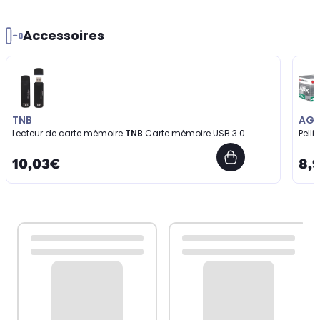
Accessoires
TNB
AG
Lecteur de carte mémoire
TNB
Carte mémoire USB 3.0
Pelli
10,03€
8,