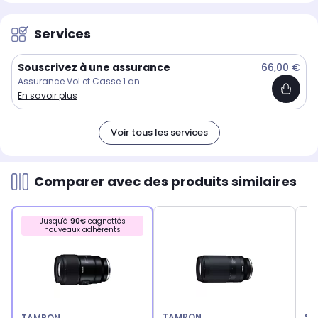
Services
Souscrivez à une assurance
66,00 €
Assurance Vol et Casse 1 an
En savoir plus
Voir tous les services
Comparer avec des produits similaires
Jusqu'à
90€
cagnottés
nouveaux adhérents
TAMRON
SI
TAMRON