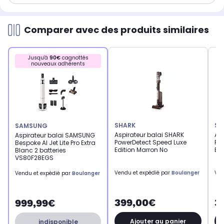
Comparer avec des produits similaires
Jusqu'à
90€
cagnottés
nouveaux adhérents
SHARK
SH
SAMSUNG
Aspirateur balai SHARK
Asp
Aspirateur balai SAMSUNG
PowerDetect Speed Luxe
Po
Bespoke AI Jet Lite Pro Extra
Edition Marron No
Edi
Blanc 2 batteries
VS80F28EGS
Vendu et expédié par
Boulanger
Ven
Vendu et expédié par
Boulanger
399,00€
3
999,99€
Ajouter au panier
indisponible