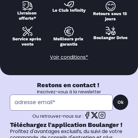
Le Club Infinity
Livraison 
Retours sous 15 
offerte*
jours
Boulanger Drive
Service après 
Meilleurs prix 
vente
garantis
Voir conditions*
Restons en contact !
Inscrivez-vous à la newsletter
Ok
Ou retrouvez-nous sur :
Téléchargez l'application Boulanger !
Profitez d'avantages exclusifs, du suivi de votre
commande, de conseils d'entretien et plus