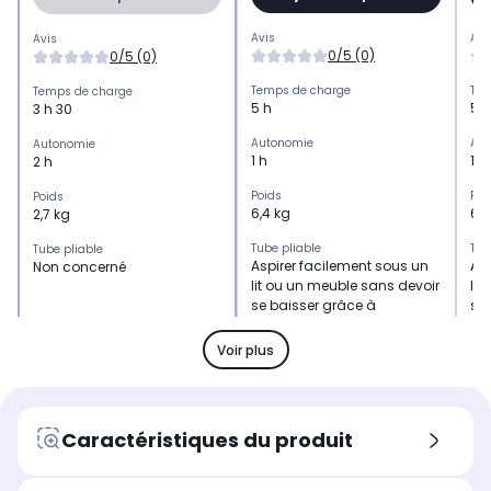
Avis
Avi
Avis
0/5 (0)
0/5 (0)
Temps de charge
Tem
Temps de charge
5 h
5 h
3 h 30
Autonomie
Aut
Autonomie
1 h
1 h
2 h
Poids
Poi
Poids
6,4 kg
6,4
2,7 kg
Tube pliable
Tub
Tube pliable
Aspirer facilement sous un
Asp
Non concerné
lit ou un meuble sans devoir
lit
se baisser grâce à
se 
l'accessoire fourni avec le
l'a
produit
pro
Voir plus
Spécial animaux (brosse
Spé
Spécial animaux (brosse
motorisée)
mot
motorisée)
non
no
oui
Caractéristiques du produit
Fonction anti-emmêlement
Fon
Fonction anti-emmêlement
oui
oui
oui