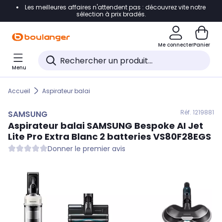
Les meilleures affaires n'attendent pas : découvrez vite notre
Accéder directement à la navigation
sélection à prix bradés.
Accéder directement au contenu
Me connecter
Panier
Accéder directement au pied de page
Menu
Accéder directement au chatbot
Accueil
Aspirateur balai
Réf. 121
9881
SAMSUNG
Aspirateur balai
SAMSUNG
Bespoke AI Jet
Lite Pro Extra Blanc 2 batteries VS80F28EGS
Donner le premier avis