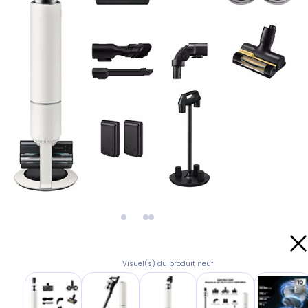
Visuel(s) du produit neuf