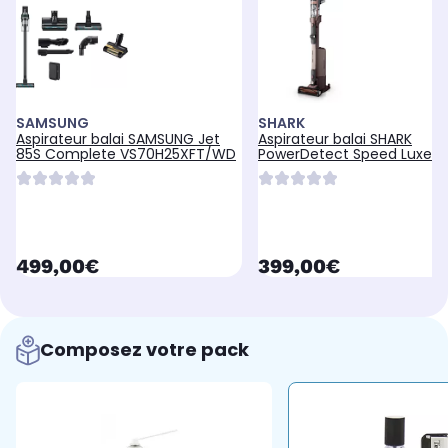
SAMSUNG
SHARK
Aspirateur balai SAMSUNG Jet
Aspirateur balai SHARK
85S Complete VS70H25XFT/WD
PowerDetect Speed Luxe Ed
Marron No
currentPrice
currentPrice
499,00€
399,00€
Composez votre pack