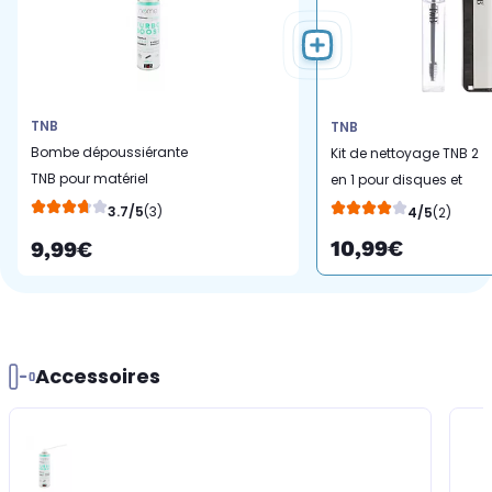
TNB
TNB
Bombe dépoussiérante
Kit de nettoyage TNB 2
TNB pour matériel
en 1 pour disques et
informatique
platines vinyles
3.7/5
(3)
4/5
(2)
10,99€
9,99€
Accessoires