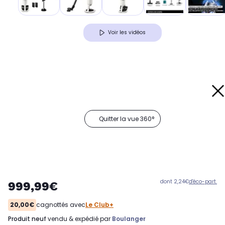
Voir les vidéos
Quitter la vue 360°
dont 2,24€
d'éco-part.
999,99€
20,00€
cagnottés avec
Le Club+
produit neuf
vendu & expédié par
Boulanger