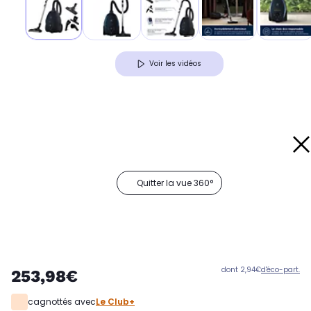
Voir les vidéos
Quitter la vue 360°
dont 2,94€
d'éco-part.
253,98€
cagnottés avec
Le Club+