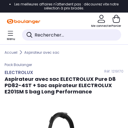
Les meilleures affaires n'attendent pas : découvrez vite notre
Accéder directement à la navigation
sélection à prix bradés.
Accéder directement au contenu
Me connecter
Panier
Accéder directement au pied de page
Menu
Accéder directement au chatbot
Accueil
Aspirateur avec sac
Pack
Boulanger
Réf. 121
9170
ELECTROLUX
Aspirateur avec sac
ELECTROLUX
Pure D8
PD82-4ST + Sac aspirateur ELECTROLUX
E201SM S bag Long Performance