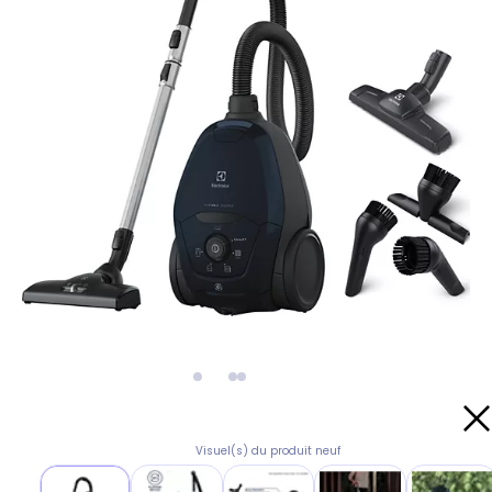
Visuel(s) du produit neuf