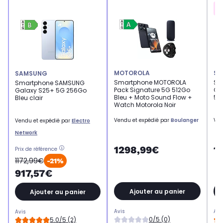
MOTOROLA
SA
SAMSUNG
Smartphone MOTOROLA
Sm
Smartphone SAMSUNG
Pack Signature 5G 512Go
Gal
Galaxy S25+ 5G 256Go
Bleu + Moto Sound Flow +
51
Bleu clair
Watch Motorola Noir
Vendu et expédié par
Boulanger
Ven
Vendu et expédié par
Electro
Network
1298,99€
1
Prix de référence
1172,99€
-21%
917,57€
Ajouter au panier
Ajouter au panier
Avis
Avi
Avis
0/5 (0)
5.0/5 (2)