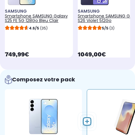
SAMSUNG
SAMSUNG
Smartphone SAMSUNG Galaxy
Smartphone SAMSUNG Gal
S25 FE 5G 128Go Bleu Clair
S26 Violet 512Go
4.6/5
(35)
5/5
(3)
currentPrice
currentPrice
749,99€
1049,00€
Composez votre pack