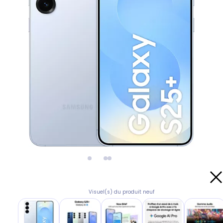
Visuel(s) du produit neuf