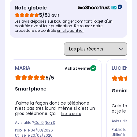
2780 x 1264 pixels
312
3120 x 1440 pixels
Note globale
5/5
Type d'écran
Typ
Type d'écran
2 avis
Bords incurvés
Pla
Bord à bord
Les avis déposés sur boulanger.com font l'objet d'un
contrôle avant leur publication. Retrouvez notre
Technologie de l'écran
Tec
Technologie de l'écran
procédure de contrôle
en cliquant ici
.
AMOLED
Dy
Dynamic Amoled 2X
MARIA
LUCIENNE
Achat vérifié
5/5
Smartphone
Genial
J'aime la façon dont ce téléphone
Cela fait 1 
n'est pas très lourd, même si c'est un
et je le tro
gros téléphone. Ça...
Lire la suite
Avis utile ?
Oui
Avis utile ?
Oui
0
|
Non
0
Publié le
26/0
Publié le
04/03/2026
Utilisé le
30/0
Utilisé le
20/02/2026