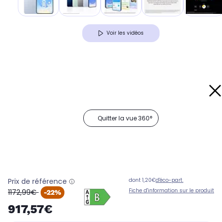
Voir les vidéos
Quitter la vue 360°
Prix de référence
dont 1,20€
d'éco-part.
oldPrice
Fiche d'information sur le produit
1172,99€
-22%
917,57€