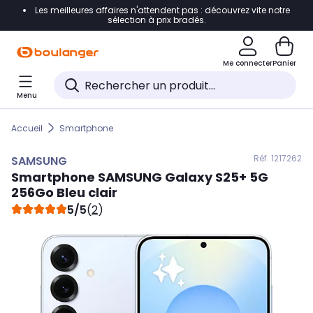
Les meilleures affaires n'attendent pas : découvrez vite notre
Accéder directement à la navigation
sélection à prix bradés.
Accéder directement au contenu
Me connecter
Panier
Accéder directement au pied de page
Menu
Accéder directement au chatbot
Accueil
Smartphone
Réf. 121
7262
SAMSUNG
Smartphone
SAMSUNG
Galaxy S25+ 5G
256Go Bleu clair
5/5
(
2
)