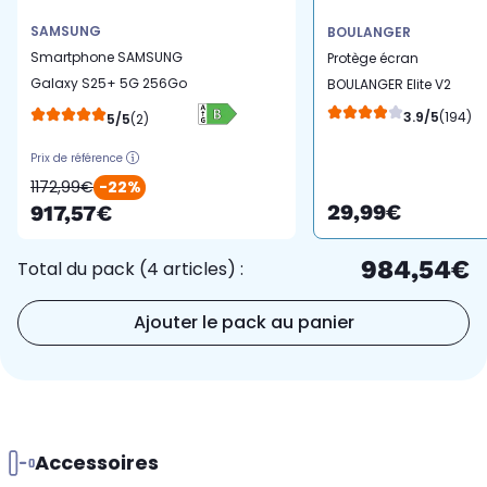
SAMSUNG
BOULANGER
Smartphone SAMSUNG
Protège écran
Galaxy S25+ 5G 256Go
BOULANGER Elite V2
Bleu clair
smartphone
3.9/5
(194)
5/5
(2)
Prix de référence
1172,99€
-22%
29,99€
917,57€
984,54€
Total du pack (4 articles) :
Ajouter le pack au panier
Accessoires