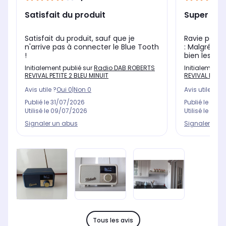
Satisfait du produit
Super radi
Satisfait du produit, sauf que je
Ravie par c
n'arrive pas à connecter le Blue Tooth
: Malgré son
!
bien les fré
Initialement publié sur
Radio DAB ROBERTS
Initialement 
REVIVAL PETITE 2 BLEU MINUIT
REVIVAL PETITE
Avis utile ?
Oui
0
|
Non
0
Avis utile ?
Oui
Publié le
31/07/2026
Publié le
09/0
Utilisé le
09/07/2026
Utilisé le
20/0
Signaler un abus
Signaler un 
Tous les avis