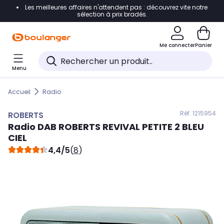
Les meilleures affaires n'attendent pas : découvrez vite notre
Accéder directement à la navigation
sélection à prix bradés.
Accéder directement au contenu
Me connecter
Panier
Accéder directement au pied de page
Menu
Accéder directement au chatbot
Accueil
Radio
Réf. 121
5954
ROBERTS
Radio DAB
ROBERTS
REVIVAL PETITE 2 BLEU
CIEL
4,4/5
(
8
)