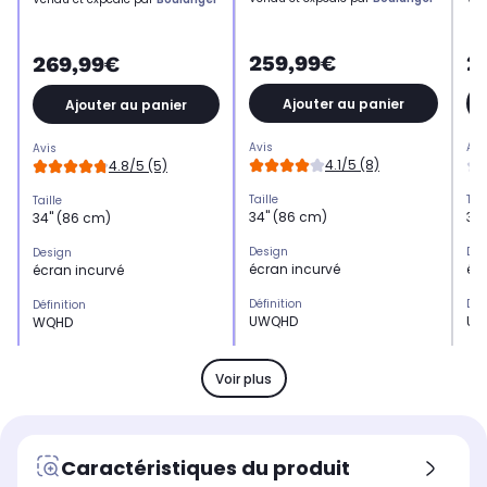
259,99€
2
269,99€
Ajouter au panier
Ajouter au panier
Avis
Avi
Avis
4.1/5 (8)
4.8/5 (5)
Taille
Tail
Taille
34" (86 cm)
34
34" (86 cm)
Design
Des
Design
écran incurvé
éc
écran incurvé
Définition
Déf
Définition
UWQHD
UW
WQHD
Type de dalle
Typ
Type de dalle
VA
VA
VA
Voir plus
Fréquence
Fré
Fréquence
120 Hz
100
100 Hz
Temps de réponse
Tem
Temps de réponse
Caractéristiques du produit
1 ms
1 
5 ms