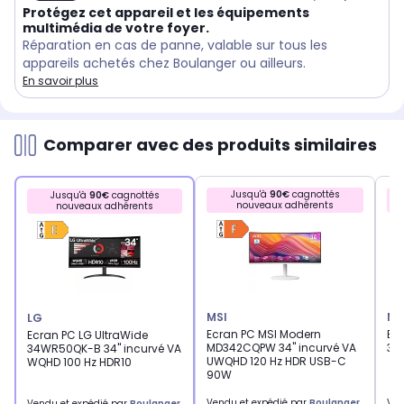
Protégez cet appareil et les équipements
multimédia de votre foyer.
Réparation en cas de panne, valable sur tous les
appareils achetés chez Boulanger ou ailleurs.
En savoir plus
Comparer avec des produits similaires
Jusqu'à
90€
cagnottés
Jusqu'à
90€
cagnottés
nouveaux adhérents
nouveaux adhérents
MSI
MS
LG
Ecran PC MSI Modern
Ec
Ecran PC LG UltraWide
MD342CQPW 34" incurvé VA
34'
34WR50QK-B 34" incurvé VA
UWQHD 120 Hz HDR USB-C
WQHD 100 Hz HDR10
90W
Vendu et expédié par
Boulanger
Ven
Vendu et expédié par
Boulanger