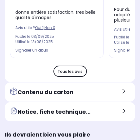
Pour du télé
donne entière satisfaction. tres belle
adapté Asse
qualité d'images
plusieurs pag
Avis utile ?
Oui
1
|
Non
0
Avis utile ?
Oui
Publié le
03/09/2025
Publié le
19/0
Utilisé le
13/08/2025
Utilisé le
07/0
Signaler un abus
Signaler un 
Tous les avis
Contenu du carton
Notice, fiche technique...
Ils devraient bien vous plaire