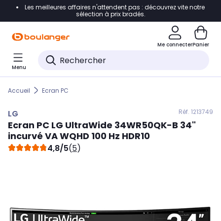
Les meilleures affaires n'attendent pas : découvrez vite notre
Accéder directement à la navigation
sélection à prix bradés.
Accéder directement au contenu
Me connecter
Panier
Accéder directement au pied de page
Menu
Accéder directement au chatbot
Accueil
Ecran PC
Réf. 121
3749
LG
Ecran PC
LG
UltraWide 34WR50QK-B 34"
incurvé VA WQHD 100 Hz HDR10
4,8/5
(
5
)