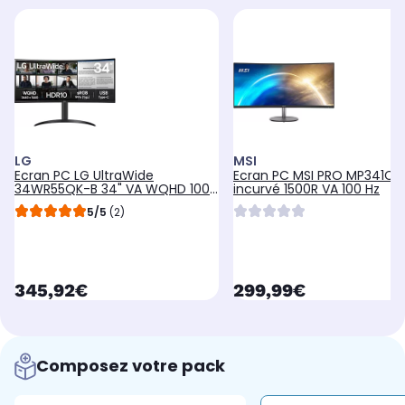
LG
MSI
Ecran PC LG UltraWide
Ecran PC MSI PRO MP341CQ 
34WR55QK-B 34" VA WQHD 100
incurvé 1500R VA 100 Hz
Hz HDR10 USB-C 65W
5/5
(2)
currentPrice
currentPrice
345,92€
299,99€
Composez votre pack