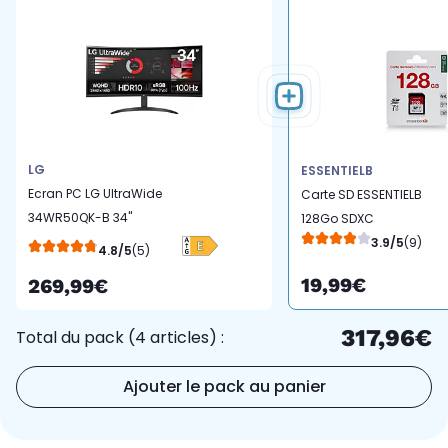
LG
ESSENTIELB
Ecran PC LG UltraWide
Carte SD ESSENTIELB
34WR50QK-B 34"
128Go SDXC
incurvé VA WQHD 100 Hz
3.9/5
(9)
4.8/5
(5)
HDR10
19,99€
269,99€
317,96€
Total du pack (4 articles) :
Ajouter le pack au panier