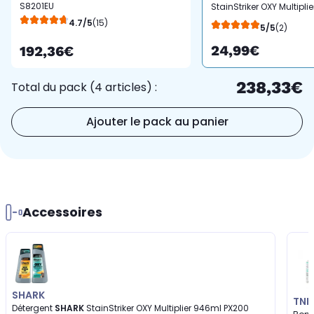
S8201EU
StainStriker OXY Multiplie
4.7/5
(15)
946ml PX200 PX250
5/5
(2)
24,99€
192,36€
238,33€
Total du pack (4 articles) :
Ajouter le pack au panier
Accessoires
SHARK
TNB
Détergent
SHARK
StainStriker OXY Multiplier 946ml PX200