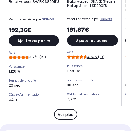
Balai vapeur SHARK Steam
Ba
Balai vapeur SHARK S8201EU
Pickup 3-en-1 SD200EU
RY
Re
Vendu et expédié par
2KINGS
Ven
Vendu et expédié par
2KINGS
191,87€
2
192,36€
Ajouter au panier
Ajouter au panier
Avis
Avi
Avis
4.6/5 (19)
4.7/5 (15)
Puissance
Pui
Puissance
1.230 W
1.
1.120 W
Temps de chauffe
Tem
Temps de chauffe
30 sec
30
20 sec
Câble d'alimentation
Câb
Câble d'alimentation
7,6 m
7,
5,2 m
Réservoir amovible
Rés
Réservoir amovible
Oui
Ou
Oui
Voir plus
Réservoir eau propre
Rés
Réservoir eau propre
420 ml
47
350 ml