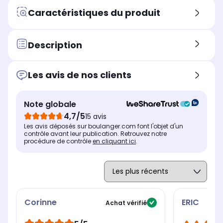
Réservoir eau sale
Rés
Réservoir eau sale
Caractéristiques du produit
700 ml
-
-
Réservoir à poussière
Rés
Réservoir à poussière
150 ml
30
-
Description
Usage
Us
Usage
Ramasser les débris, laver et
Ram
Laver et désinfecter à la
Les avis de nos clients
assainir à la vapeur
ass
vapeur
Alimentation
Ali
Alimentation
Secteur
Se
Secteur
Note globale
Débit de vapeur réglable
Déb
Débit de vapeur réglable
4,7/5
15 avis
Oui
Ou
Oui
Les avis déposés sur boulanger.com font l'objet d'un
contrôle avant leur publication. Retrouvez notre
procédure de contrôle
en cliquant ici
.
Corinne
ERIC
Achat vérifié