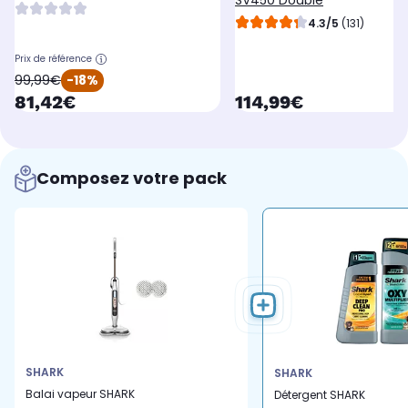
SV450 Double
4.3/5
(131)
Prix de référence
oldPrice
99,99€
-18%
currentPrice
currentPrice
81,42€
114,99€
Composez votre pack
SHARK
SHARK
Balai vapeur SHARK
Détergent SHARK