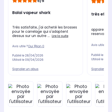
5/5
Balai vapeur shark
très effic
Très satisfaite, j'ai acheté les brosses
appareil p
pour le carrelage qui s'adaptent
reservoir 
dessus sur un autre ...
Lire la suite
Avis utile ?
Oui
Avis utile ?
Oui
1
|
Non
0
Publié le
10/0
Publié le
28/04/2026
Utilisé le
20/0
Utilisé le
09/04/2026
Signaler un 
Signaler un abus