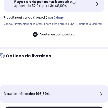
Payez en 4x par carte bancaire
Apport de 52,9€ puis 3x 48,09€
produit neuf
vendu & expédié par
2kings
Vendeur Professionnel, le produit sera livré entre le Lundi 10 août et le Mercredi
12 août. Notre service client est à votre disposition avant, pendant et après
votre commande. A bientôt sur 2KINGS.
Ajouter au comparateur
Options de livraison
3 autres offres
dès 196,39€