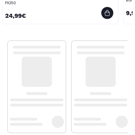
Bomb
PX250
9,
24,99€