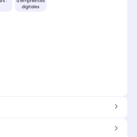
rs :
d'empreintes
digitales