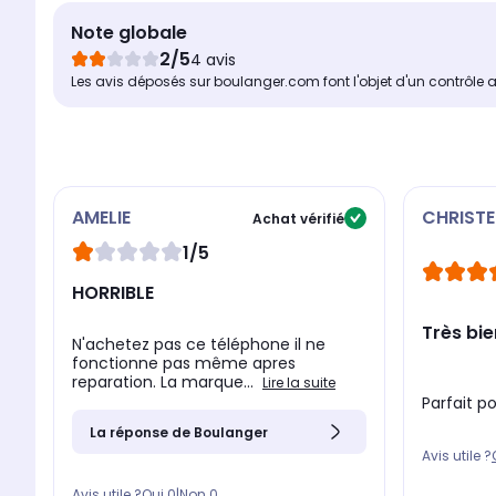
Note globale
2/5
4 avis
Les avis déposés sur boulanger.com font l'objet d'un contrôle 
AMELIE
CHRISTE
Achat vérifié
1/5
HORRIBLE
Très bie
N'achetez pas ce téléphone il ne
fonctionne pas même apres
reparation. La marque...
Lire la suite
Parfait po
La réponse de Boulanger
Avis utile ?
Avis utile ?
Oui
0
|
Non
0