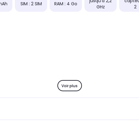
jusqu'à 2,2
capteu
mAh
SIM : 2 SIM
RAM : 4 Go
GHz
2
Voir plus