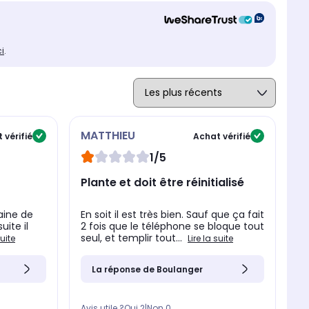
ci
.
MATTHIEU
 vérifié
Achat vérifié
1/5
Plante et doit être réinitialisé
aine de
En soit il est très bien. Sauf que ça fait
uite il
2 fois que le téléphone se bloque tout
seul, et templir tout...
suite
Lire la suite
La réponse de Boulanger
Avis utile ?
Oui
2
|
Non
0