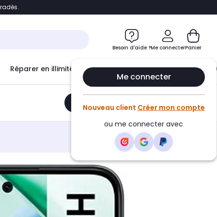
bradés.
e
Accéder directement au chatbot
Besoin d'aide ?
Me connecter
Panier
Réparer en illimité avec
Le Club Infinity
Econ
Me connecter
Ajouter au panier
•
178,41€
Nouveau client
Créer mon compte
ou me connecter avec