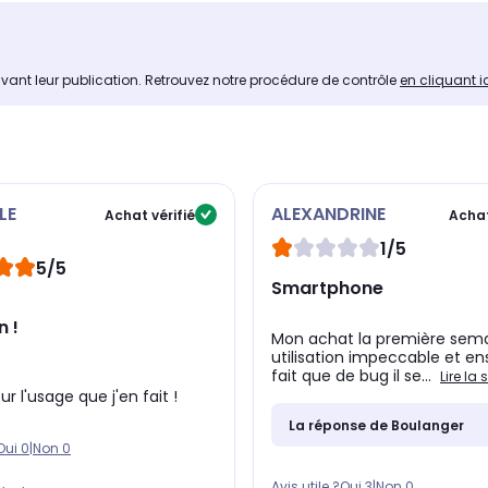
avant leur publication. Retrouvez notre procédure de contrôle
en cliquant i
LE
ALEXANDRINE
Achat vérifié
Achat
1/5
5/5
Smartphone
n !
Mon achat la première sem
utilisation impeccable et ens
fait que de bug il se...
Lire la 
ur l'usage que j'en fait !
La réponse de Boulanger
Oui
0
|
Non
0
Avis utile ?
Oui
3
|
Non
0