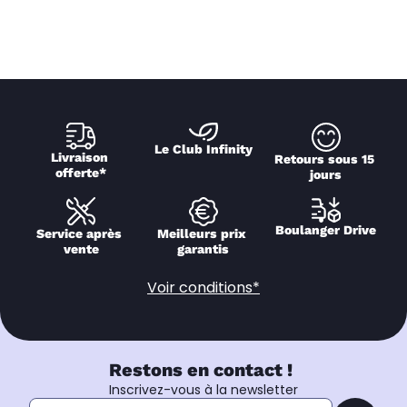
Le Club Infinity
Livraison 
Retours sous 15 
offerte*
jours
Boulanger Drive
Service après 
Meilleurs prix 
vente
garantis
Voir conditions*
Restons en contact !
Inscrivez-vous à la newsletter