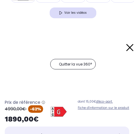
Voir les vidéos
Quitter la vue 360°
Prix de référence
dont 15,00€
d'éco-part.
oldPrice
Fiche d'information sur le produit
4990,00€
-62%
1890,00€