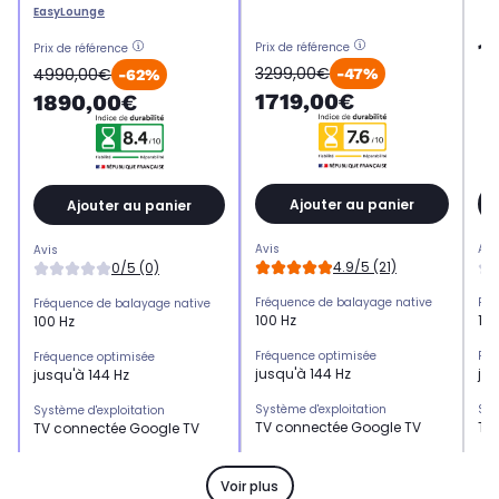
EasyLounge
1
Prix de référence
Prix de référence
3299,00€
4990,00€
-47%
-62%
1719,00€
1890,00€
Ajouter au panier
Ajouter au panier
Avis
Avi
Avis
4.9/5 (21)
0/5 (0)
Fréquence de balayage native
Fré
Fréquence de balayage native
100 Hz
144
100 Hz
Fréquence optimisée
Fré
Fréquence optimisée
jusqu'à 144 Hz
ju
jusqu'à 144 Hz
Système d'exploitation
Sys
Système d'exploitation
TV connectée Google TV
TV
TV connectée Google TV
HDMI 2.1
HDM
HDMI 2.1
x2
x3
x2
Voir plus