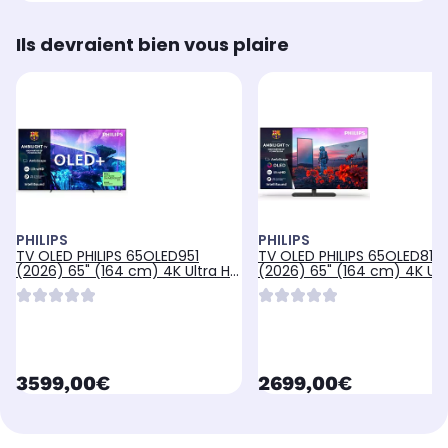
Ils devraient bien vous plaire
PHILIPS
PHILIPS
TV OLED PHILIPS 65OLED951
TV OLED PHILIPS 65OLED811
(2026) 65" (164 cm) 4K Ultra HD
(2026) 65" (164 cm) 4K Ult
- Expérience Cinéma, Ambilight,
- Expérience Cinéma & Ga
120Hz, AI Smart TV
Ambilight, 120Hz, Smart TV
currentPrice
currentPrice
3599,00€
2699,00€