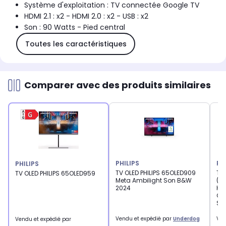
Système d'exploitation : TV connectée Google TV
HDMI 2.1 : x2 - HDMI 2.0 : x2 - USB : x2
Son : 90 Watts - Pied central
Toutes les caractéristiques
Comparer avec des produits similaires
PHILIPS
PH
PHILIPS
TV OLED PHILIPS 65OLED909
TV 
TV OLED PHILIPS 65OLED959
Meta Ambilight Son B&W
(20
2024
HD
Gam
Sm
Vendu et expédié par
Underdog
Ven
Vendu et expédié par