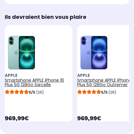
Ils devraient bien vous plaire
APPLE
APPLE
Smartphone APPLE iPhone 16
Smartphone APPLE iPhone 
Plus 5G 128Go Sarcelle
Plus 5G 128Go Outremer
5/5
(25)
5/5
(25)
currentPrice
currentPrice
969,99€
969,99€