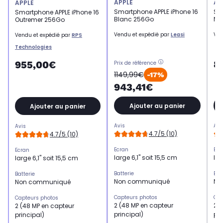
APPLE
AP
APPLE
Smartphone APPLE iPhone 16
Sm
Smartphone APPLE iPhone 16
Blanc 256Go
No
Outremer 256Go
Vendu et expédié par
Leasi
Ven
Vendu et expédié par
RPS
Technologies
8
955,00€
Prix de référence
1149,99€
-17%
943,41€
Ajouter au panier
Ajouter au panier
Avis
Avi
Avis
4.7/5 (10)
4.7/5 (10)
Ecran
Ecr
Ecran
large 6,1" soit 15,5 cm
lar
large 6,1" soit 15,5 cm
Batterie
Bat
Batterie
Non communiqué
No
Non communiqué
Capteurs photos
Cap
Capteurs photos
2 (48 MP en capteur
2 (
2 (48 MP en capteur
principal)
pri
principal)