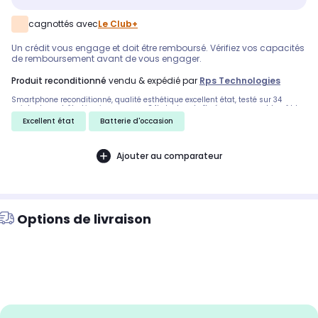
cagnottés avec
Le Club+
Un crédit vous engage et doit être remboursé. Vérifiez vos capacités
de remboursement avant de vous engager.
produit reconditionné
vendu & expédié par
Rps Technologies
Smartphone reconditionné, qualité esthétique excellent état, testé sur 34
points de contrôle. Livraison express 24h. Inclus : boîte éco-responsable, câble
d'alimentation et extracteur SIM.
Excellent état
Batterie d'occasion
Ajouter au comparateur
Options de livraison