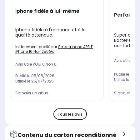
iphone fidèle à lui-même
Parfait
Iphone fidèle à l'annonce et à la
Super coule
qualité attendue.
Batterie es
confortable 
Initialement publié sur
Smartphone APPLE
iPhone 16 Noir 256Go
Avis utile ?
Oui
Avis utile ?
Oui
0
|
Non
0
Publié le
31/1
Publié le
05/05/2026
Utilisé le
08/1
Utilisé le
25/07/2025
Signaler un abus
Signaler un 
Tous les avis
Contenu du carton reconditionné