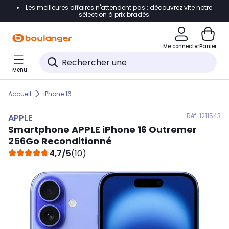
Les meilleures affaires n'attendent pas : découvrez vite notre
Accéder directement à la navigation
sélection à prix bradés.
Accéder directement au contenu
Me connecter
Panier
Accéder directement au pied de page
Menu
Accéder directement au chatbot
Accueil
iPhone 16
Réf. 121
1543
APPLE
Smartphone
APPLE
iPhone 16 Outremer
256Go Reconditionné
4,7/5
(
10
)