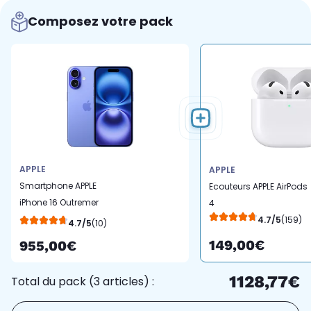
Composez votre pack
APPLE
APPLE
Smartphone APPLE
Ecouteurs APPLE AirPods
iPhone 16 Outremer
4
256Go
4.7/5
(159)
4.7/5
(10)
149,00€
955,00€
1128,77€
Total du pack (3 articles) :