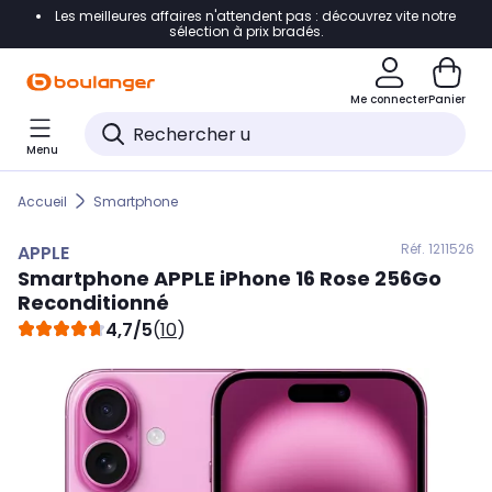
Les meilleures affaires n'attendent pas : découvrez vite notre
Accéder directement à la navigation
sélection à prix bradés.
Accéder directement au contenu
Me connecter
Panier
Accéder directement au pied de page
Menu
Accéder directement au chatbot
Accueil
Smartphone
Réf. 121
1526
APPLE
Smartphone
APPLE
iPhone 16 Rose 256Go
Reconditionné
4,7/5
(
10
)