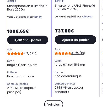
APPLE
AP
APPLE
Smartphone APPLE iPhone 16
Sm
Smartphone APPLE iPhone 16
Sarcelle 256Go
Bl
Rose 256Go
Vendu et expédié par
Alloccaz
Ven
Vendu et expédié par
Ringy
Gr
737,00€
7
1006,65€
Ajouter au panier
Ajouter au panier
Avis
Avi
Avis
4.7/5 (10)
4.7/5 (10)
Ecran
Ecr
Ecran
large 6,1" soit 15,5 cm
lar
large 6,1" soit 15,5 cm
Batterie
Bat
Batterie
Non communiqué
No
Non communiqué
Capteurs photos
Cap
Capteurs photos
2 (48 MP en capteur
2 (
2 (48 MP en capteur
principal)
pri
principal)
Mémoire RAM
Mé
Mémoire RAM
Non communiqué
No
Non communiqué
Voir plus