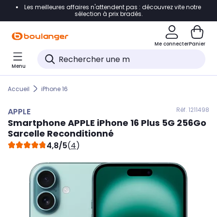
Les meilleures affaires n'attendent pas : découvrez vite notre
Accéder directement à la navigation
sélection à prix bradés.
Accéder directement au contenu
Me connecter
Panier
Accéder directement au pied de page
Menu
Accéder directement au chatbot
Accueil
iPhone 16
Réf. 121
1498
APPLE
Smartphone
APPLE
iPhone 16 Plus 5G 256Go
Sarcelle Reconditionné
4,8/5
(
4
)