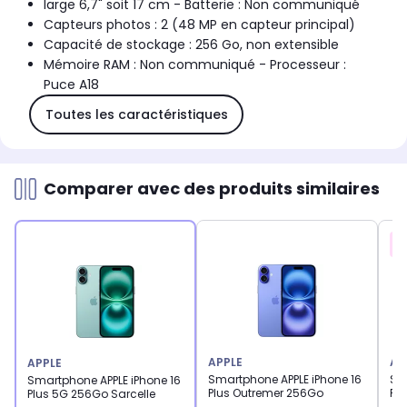
large 6,7" soit 17 cm - Batterie : Non communiqué
Capteurs photos : 2 (48 MP en capteur principal)
Capacité de stockage : 256 Go, non extensible
Mémoire RAM : Non communiqué - Processeur :
Puce A18
Toutes les caractéristiques
Comparer avec des produits similaires
APPLE
AP
APPLE
Smartphone APPLE iPhone 16
Sm
Smartphone APPLE iPhone 16
Plus Outremer 256Go
Pl
Plus 5G 256Go Sarcelle