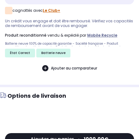
cagnottés avec
Le Club+
Un crédit vous engage et doit être remboursé. Vérifiez vos capacités
de remboursement avant de vous engager.
produit reconditionné
vendu & expédié par
Mobile Recycle
Batterie neuve 100% de capacité garantie - Société française - Produit
reconditionné en état correct - Produit présentant des défauts d'aspect
apparents ne gênant en rien son utilisation. Micro-rayures, éraflures, traces
État Correct
Batterie neuve
d'usure, griffes, coups. Livré en boîte neutre - Livraison 48h.
Ajouter au comparateur
Options de livraison