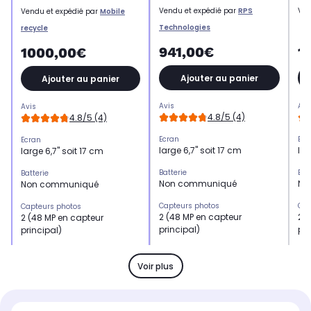
Vendu et expédié par
RPS
Ven
Vendu et expédié par
Mobile
Technologies
recycle
941,00€
1
1000,00€
Ajouter au panier
Ajouter au panier
Avis
Avi
Avis
4.8/5 (4)
4.8/5 (4)
Ecran
Ecr
Ecran
large 6,7" soit 17 cm
lar
large 6,7" soit 17 cm
Batterie
Bat
Batterie
Non communiqué
No
Non communiqué
Capteurs photos
Cap
Capteurs photos
2 (48 MP en capteur
2 (
2 (48 MP en capteur
principal)
pri
principal)
Mémoire RAM
Mé
Mémoire RAM
Non communiqué
No
Non communiqué
Voir plus
Processeur
Pro
Processeur
Puce A18
Pu
Puce A18