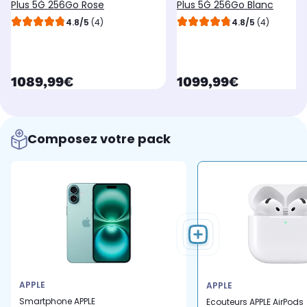
Plus 5G 256Go Rose
Plus 5G 256Go Blanc
4.8/5
(4)
4.8/5
(4)
currentPrice
currentPrice
1089,99€
1099,99€
Composez votre pack
APPLE
APPLE
Smartphone APPLE
Ecouteurs APPLE AirPods