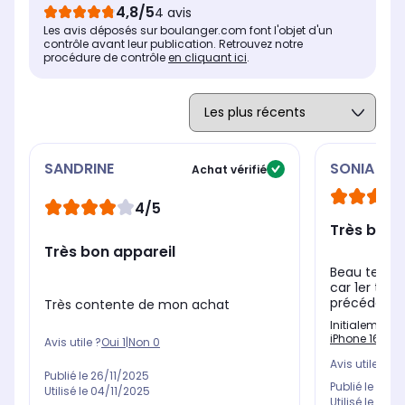
4,8/5
4 avis
Les avis déposés sur boulanger.com font l'objet d'un
contrôle avant leur publication. Retrouvez notre
procédure de contrôle
en cliquant ici
.
SANDRINE
SONIA
Achat vérifié
4/5
Très bon 
Très bon appareil
Beau tel et 
car 1er tel 
précédents
Très contente de mon achat
Initialement 
iPhone 16 Plu
Avis utile ?
Oui
1
|
Non
0
Avis utile ?
Oui
Publié le
26/11/2025
Publié le
08/1
Utilisé le
04/11/2025
Utilisé le
18/1