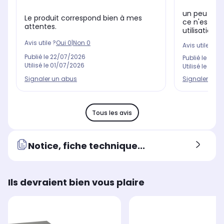
un peu compl
Le produit correspond bien à mes
ce n'est pa
attentes.
utilisation g
Avis utile ?
Oui
0
|
Non
0
Avis utile ?
Oui
Publié le
22/07/2026
Publié le
23/0
Utilisé le
01/07/2026
Utilisé le
01/0
Signaler un abus
Signaler un 
Tous les avis
Notice, fiche technique...
Ils devraient bien vous plaire