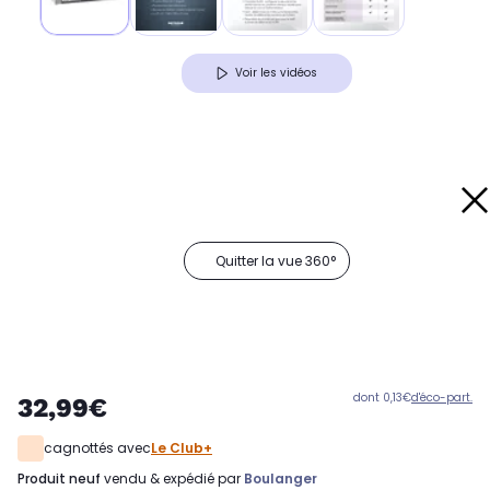
Voir les vidéos
Quitter la vue 360°
dont 0,13€
d'éco-part.
32,99€
cagnottés avec
Le Club+
produit neuf
vendu & expédié par
Boulanger