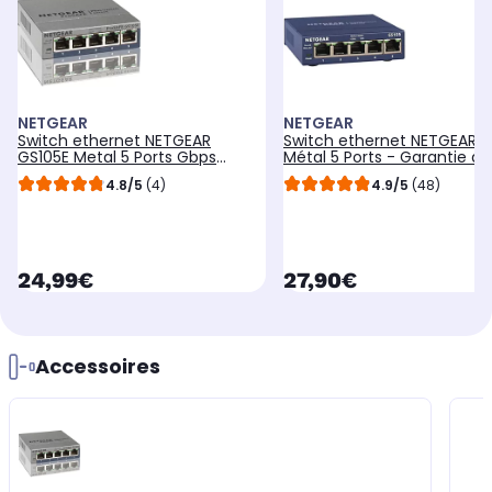
NETGEAR
NETGEAR
Switch ethernet NETGEAR
Switch ethernet NETGEAR G
GS105E Metal 5 Ports Gbps
Métal 5 Ports - Garantie à 
+Interface web
4.8/5
(4)
4.9/5
(48)
currentPrice
currentPrice
24,99€
27,90€
Accessoires