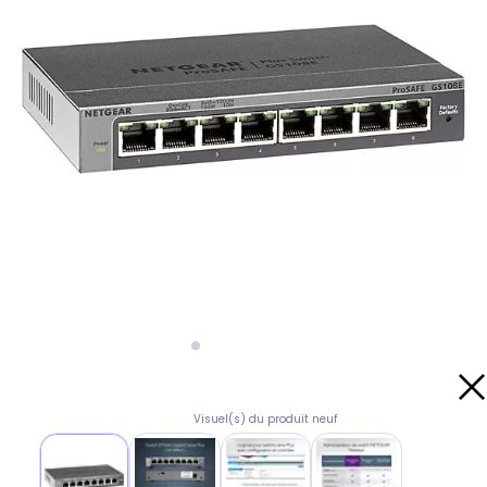
Visuel(s) du produit neuf