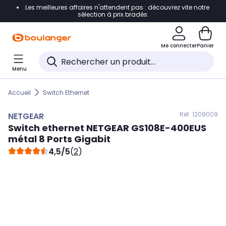
Les meilleures affaires n'attendent pas : découvrez vite notre
Accéder directement à la navigation
sélection à prix bradés.
Accéder directement au contenu
Me connecter
Panier
Accéder directement au pied de page
Menu
Accéder directement au chatbot
Accueil
Switch Ethernet
Réf. 120
9009
NETGEAR
Switch ethernet
NETGEAR
GS108E-400EUS
métal 8 Ports Gigabit
4,5/5
(
2
)