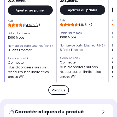
24,99€
1
32,99€
Ajouter au panier
Ajouter au panier
Avis
Avi
Avis
4.8/5 (4)
4.5/5 (2)
Débit filaire max.
Déb
Débit filaire max.
1000 Mbps
10
1000 Mbps
Nombre de ports Ethernet (RJ45)
Nom
Nombre de ports Ethernet (RJ45)
5 Ports Ethernet
8 P
8 Ports Ethernet
A quoi ça sert ?
A q
A quoi ça sert ?
Connecter
Co
Connecter
plus d'appareils sur son
plu
plus d'appareils sur son
réseau tout en limitant les
rés
réseau tout en limitant les
ondes Wifi
on
ondes Wifi
Dimensions l x h x p
Dim
Dimensions l x h x p
9.4 x 2.7 x 10 cm
-
-
Voir plus
Caractéristiques du produit