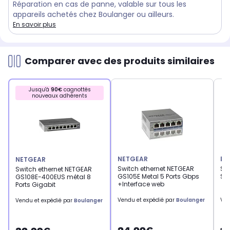
Réparation en cas de panne, valable sur tous les
appareils achetés chez Boulanger ou ailleurs.
En savoir plus
Comparer avec des produits similaires
Jusqu'à
90€
cagnottés
nouveaux adhérents
NETGEAR
ES
NETGEAR
Switch ethernet NETGEAR
Swi
Switch ethernet NETGEAR
GS105E Metal 5 Ports Gbps
Swi
GS108E-400EUS métal 8
+Interface web
Ports Gigabit
Vendu et expédié par
Boulanger
Ven
Vendu et expédié par
Boulanger