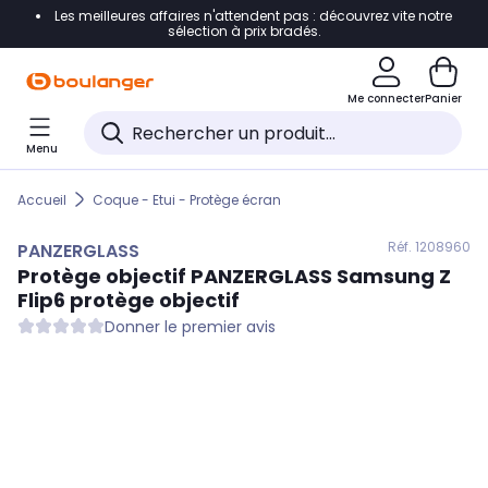
Les meilleures affaires n'attendent pas : découvrez vite notre
Accéder directement à la navigation
sélection à prix bradés.
Accéder directement au contenu
Me connecter
Panier
Accéder directement au pied de page
Menu
Accéder directement au chatbot
Accueil
Coque - Etui - Protège écran
Réf. 120
8960
PANZERGLASS
Protège objectif
PANZERGLASS
Samsung Z
Flip6 protège objectif
Donner le premier avis