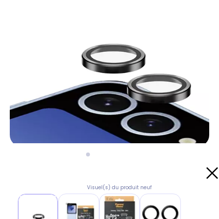
Visuel(s) du produit neuf