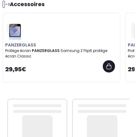
Accessoires
PANZERGLASS
PAN
Protège écran
PANZERGLASS
Samsung Z Flip6 protège
Prot
écran Classic
écra
29,95€
29