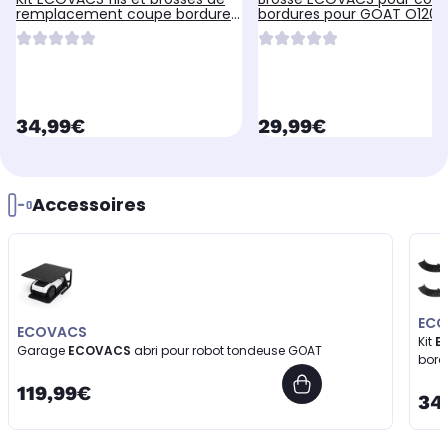
remplacement coupe bordures
bordures pour GOAT O1200
pour GOAT O1200, A1600, A3000
A1600, A3000
currentPrice
currentPrice
34,99€
29,99€
Accessoires
ECO
ECOVACS
Kit
E
Garage
ECOVACS
abri pour robot tondeuse GOAT
bord
119,99€
34