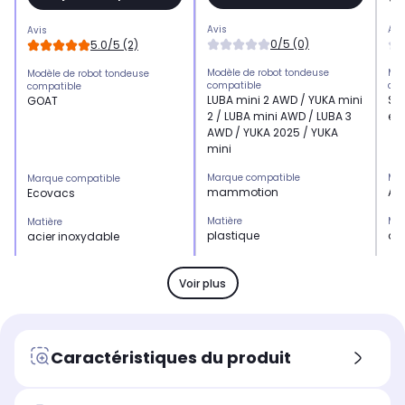
Avis
Avi
Avis
0/5 (0)
5.0/5 (2)
Modèle de robot tondeuse
Mod
Modèle de robot tondeuse
compatible
com
compatible
LUBA mini 2 AWD / YUKA mini
SÉ
GOAT
2 / LUBA mini AWD / LUBA 3
et 
AWD / YUKA 2025 / YUKA
mini
Marque compatible
Mar
Marque compatible
mammotion
AN
Ecovacs
Matière
Mat
Matière
plastique
ac
acier inoxydable
Longueur du câble
Lon
Longueur du câble
-
10,
-
Voir plus
Nombre de lames
Nom
Nombre de lames
-
-
12
Caractéristiques du produit