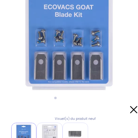
Visuel(s) du produit neuf