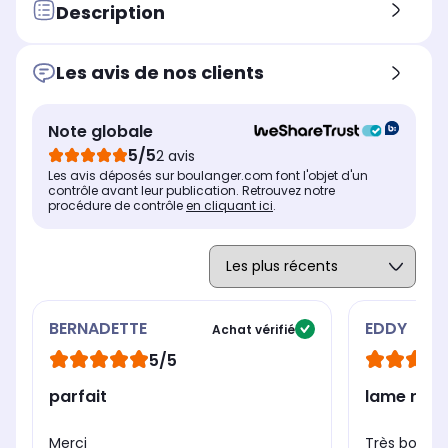
Description
Les avis de nos clients
Note globale
5/5
2 avis
Les avis déposés sur boulanger.com font l'objet d'un
contrôle avant leur publication. Retrouvez notre
procédure de contrôle
en cliquant ici
.
BERNADETTE
EDDY
Achat vérifié
5/5
parfait
lame robo
Merci
Très bon rap