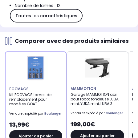
Nombre de lames : 12
Toutes les caractéristiques
Comparer avec des produits similaires
MAMMOTION
AN
ECOVACS
Garage MAMMOTION abri
Ki
Kit ECOVACS lames de
pour robot tondeuse LUBA
Kit
remplacement pour
mini, YUKA mini, LUBA 3
modèles GOAT
Vendu et expédié par
Boulanger
Ven
Vendu et expédié par
Boulanger
199,00€
7
13,99€
Ajouter au panier
Ajouter au panier