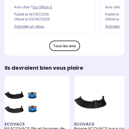
Avis utile ?
Oui
0
|
Non
0
Avis utile ?
Oui
Publié le
14/06/2026
Publié le
14/0
Utilisé le
03/06/2026
Utilisé le
23/0
Signaler un abus
Signaler un 
Tous les avis
Ils devraient bien vous plaire
ECOVACS
ECOVACS
Kit ECOVACS fils et brosses de
Brosse ECOVACS pour cou