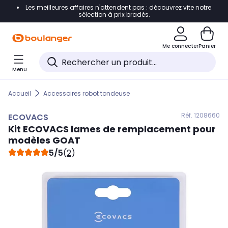
Les meilleures affaires n'attendent pas : découvrez vite notre
Accéder directement à la navigation
sélection à prix bradés.
Accéder directement au contenu
Me connecter
Panier
Accéder directement au pied de page
Menu
Accéder directement au chatbot
Accueil
Accessoires robot tondeuse
Réf. 120
8660
ECOVACS
Kit
ECOVACS
lames de remplacement pour
modèles GOAT
5/5
(
2
)