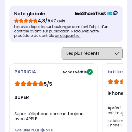
Note globale
4,8/5
47 avis
Les avis déposés sur boulanger.com font l'objet d'un
contrôle avant leur publication. Retrouvez notre
procédure de contrôle
en cliquant ici
.
PATRICIA
brittany
Achat vérifié
5/5
iPhone 15 
SUPER
Après 1 mois
est toujour
Super téléphone comme toujours
avec APPLE.
Initialement 
iPhone 15 Plu
Avis utile ?
Oui
0
|
Non
0