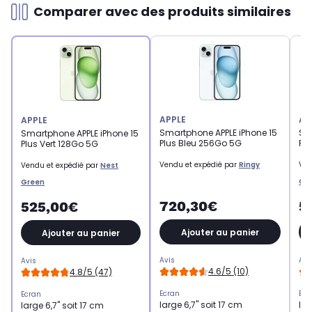
Comparer avec des produits similaires
APPLE
AP
APPLE
Smartphone APPLE iPhone 15
Sm
Smartphone APPLE iPhone 15
Plus Bleu 256Go 5G
Pl
Plus Vert 128Go 5G
Vendu et expédié par
Ringy
Ven
Vendu et expédié par
Nest
Gr
Green
720,30€
5
525,00€
Ajouter au panier
Ajouter au panier
Avis
Avi
Avis
4.6/5 (10)
4.8/5 (47)
Ecran
Ecr
Ecran
large 6,7" soit 17 cm
lar
large 6,7" soit 17 cm