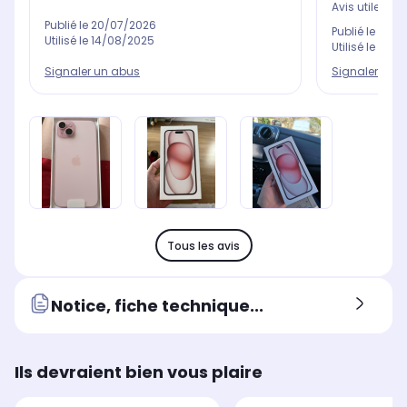
Avis utile ?
Oui
Publié le
20/07/2026
Publié le
12/0
Utilisé le
14/08/2025
Utilisé le
11/0
Signaler un abus
Signaler un 
Tous les avis
Notice, fiche technique...
Ils devraient bien vous plaire