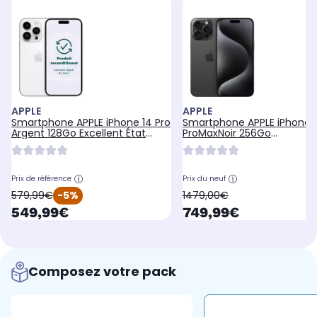
APPLE
APPLE
Smartphone APPLE iPhone 14 Pro
Smartphone APPLE iPhone 1
Argent 128Go Excellent État
ProMaxNoir 256Go
avec Batterie Neuve -
BatterieNeuve
Prix de référence
Prix du neuf
oldPrice
oldPrice
579,99€
-5%
1479,00€
currentPrice
currentPrice
549,99€
749,99€
Composez votre pack