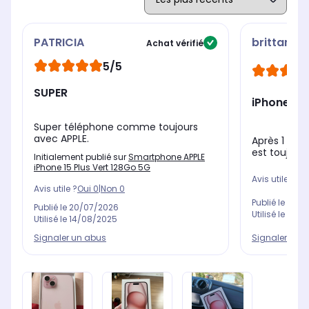
PATRICIA
brittany
Achat vérifié
5/5
SUPER
iPhone 15 
Super téléphone comme toujours
avec APPLE.
Après 1 mois
est toujour
Initialement publié sur
Smartphone APPLE
iPhone 15 Plus Vert 128Go 5G
Avis utile ?
Oui
Avis utile ?
Oui
0
|
Non
0
Publié le
12/0
Publié le
20/07/2026
Utilisé le
11/0
Utilisé le
14/08/2025
Signaler un 
Signaler un abus