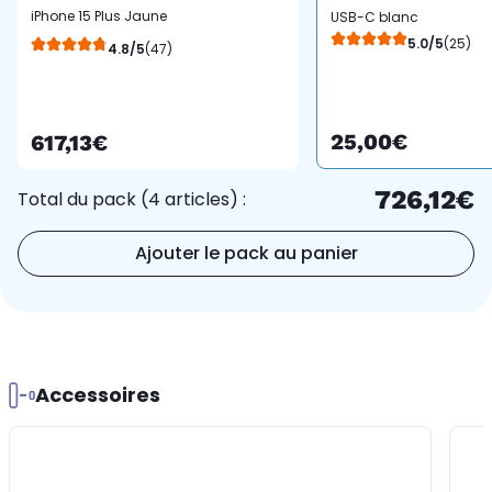
iPhone 15 Plus Jaune
USB-C blanc
128Go 5G
5.0/5
(25)
4.8/5
(47)
25,00€
617,13€
726,12€
Total du pack (4 articles) :
Ajouter le pack au panier
Accessoires