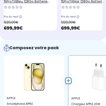
15ProTitBleu 128Go Batterie
15ProTitNoir 128Go Batterie
Neuve
Neuve
Prix du neuf
Prix du neuf
oldPrice
oldPrice
1229,00€
1229,00€
currentPrice
currentPrice
699,99€
699,99€
Composez votre pack
APPLE
APPLE
Smartphone APPLE
Chargeur APPLE 20W