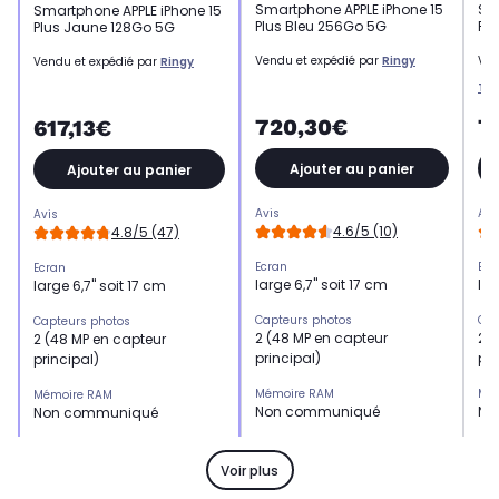
Smartphone APPLE iPhone 15
Sm
Smartphone APPLE iPhone 15
Plus Bleu 256Go 5G
Pl
Plus Jaune 128Go 5G
Vendu et expédié par
Ringy
Ven
Vendu et expédié par
Ringy
Tec
720,30€
7
617,13€
Ajouter au panier
Ajouter au panier
Avis
Avi
Avis
4.6/5 (10)
4.8/5 (47)
Ecran
Ecr
Ecran
large 6,7" soit 17 cm
lar
large 6,7" soit 17 cm
Capteurs photos
Cap
Capteurs photos
2 (48 MP en capteur
2 (
2 (48 MP en capteur
principal)
pri
principal)
Mémoire RAM
Mé
Mémoire RAM
Non communiqué
No
Non communiqué
Processeur
Pro
Processeur
Puce A16 Bionic
Puc
Puce A16 Bionic
Voir plus