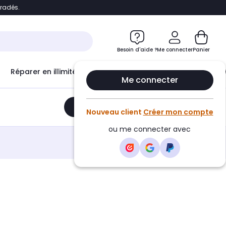
bradés.
e
Accéder directement au chatbot
Besoin d'aide ?
Me connecter
Panier
Réparer en illimité avec
Le Club Infinity
Econ
Me connecter
Ajouter au panier
•
189,00€
Nouveau client
Créer mon compte
ou me connecter avec