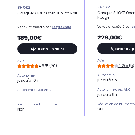
SHOKZ
SHOKZ
Casque SHOKZ Open
Casque SHOKZ OpenRun Pro Noir
Rouge
Vendu et expédié par
B
Vendu et expédié par
EasyLounge
229,00€
189,00€
Ajouter au p
Ajouter au panier
Avis
Avis
4.2/5 (5)
4.8/5 (20)
Autonomie
Autonomie
jusqu'à 9h
jusqu'à 10h
Autonomie avec ANC
Autonomie avec ANC
jusqu'à 9h
-
Réduction de bruit acti
Réduction de bruit active
Oui
Non
Réduction de bruit adap
Réduction de bruit adaptative par IA
Non
-
Position sur l'oreille
Position sur l'oreille