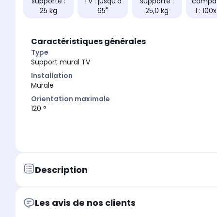
supporté :
TV : jusqu'à
supporté :
compat
25 kg
65"
25,0 kg
1 : 100
Caractéristiques générales
Type
Support mural TV
Installation
Murale
Orientation maximale
120 °
Description
Les avis de nos clients