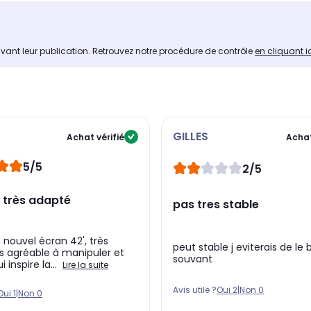
avant leur publication. Retrouvez notre procédure de contrôle
en cliquant i
GILLES
Achat vérifié
Achat
5/5
2/5
 très adapté
pas tres stable
nouvel écran 42', très
peut stable j eviterais de le
rès agréable à manipuler et
souvant
i inspire la...
Lire la suite
Avis utile ?
Oui
2
|
Non
0
Oui
1
|
Non
0