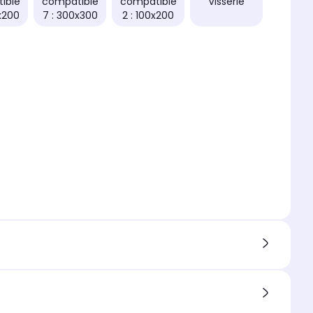
ible
compatible
compatible
Visserie
x200
7 : 300x300
2 : 100x200