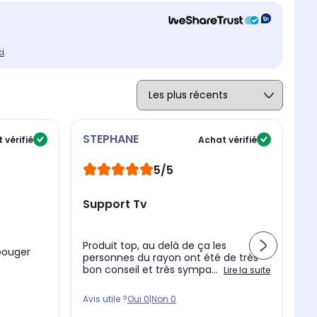
ci
.
STEPHANE
N
 vérifié
Achat vérifié
5/5
Support Tv
p
Produit top, au delà de ça les
Ma
 bouger
personnes du rayon ont été de très
s'
bon conseil et très sympa...
ai
Lire la suite
Avis utile ?
Oui
0
|
Non
0
Av