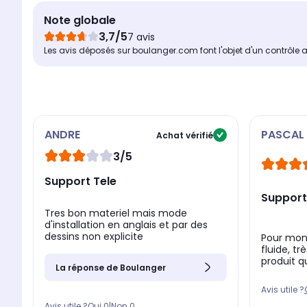
Note globale
3,7/5
7 avis
Les avis déposés sur boulanger.com font l'objet d'un contrôle 
ANDRE
PASCAL
Achat vérifié
3/5
Support Tele
Support
Tres bon materiel mais mode
d'installation en anglais et par des
dessins non explicite
Pour mon 
fluide, t
produit qu
La réponse de Boulanger
Avis utile ?
Avis utile ?
Oui
0
|
Non
0