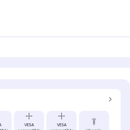
A
VESA
VESA