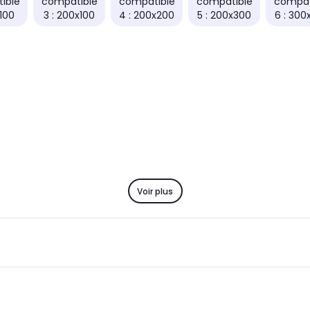
ible
compatible
compatible
compatible
compat
x100
3 : 200x100
4 : 200x200
5 : 200x300
6 : 300
Voir plus