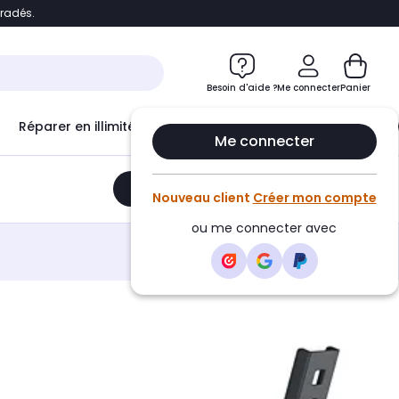
bradés.
e
Accéder directement au chatbot
Besoin d'aide ?
Me connecter
Panier
Réparer en illimité avec
Le Club Infinity
Econ
Me connecter
Ajouter au panier
•
149,99€
Nouveau client
Créer mon compte
ou me connecter avec