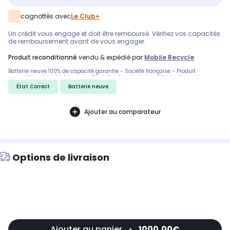
cagnottés avec
Le Club+
Un crédit vous engage et doit être remboursé. Vérifiez vos capacités
de remboursement avant de vous engager.
produit reconditionné
vendu & expédié par
Mobile Recycle
Batterie neuve 100% de capacité garantie - Société française - Produit
reconditionné en état correct - Produit présentant des défauts d'aspect
apparents ne gênant en rien son utilisation. Micro-rayures, éraflures, traces
État Correct
Batterie neuve
d'usure, griffes, coups. Livré en boîte neutre - Livraison 48h.
Ajouter au comparateur
Options de livraison
Ajouter au panier
•
1000,00€