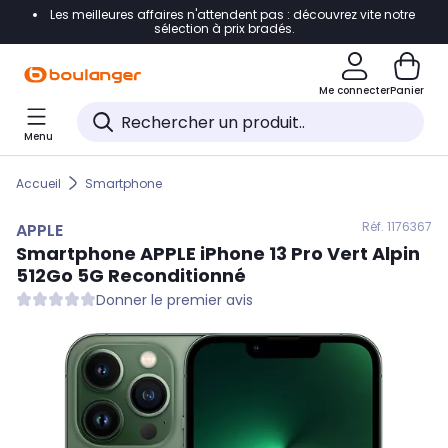
Les meilleures affaires n'attendent pas : découvrez vite notre
Accéder directement à la navigation
sélection à prix bradés.
Accéder directement au contenu
Me connecter
Panier
Accéder directement au pied de page
Menu
Accéder directement au chatbot
Accueil
Smartphone
Réf. 117
6367
APPLE
Smartphone
APPLE
iPhone 13 Pro Vert Alpin
512Go 5G Reconditionné
Donner le premier avis