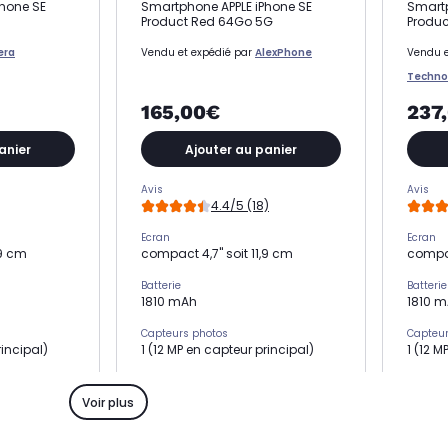
hone SE
Smartphone APPLE iPhone SE
Smartp
Product Red 64Go 5G
Produc
era
Vendu et expédié par
AlexPhone
Vendu e
Techno
165,00€
237
anier
Ajouter au panier
Avis
Avis
4.4/5 (18)
Ecran
Ecran
,9 cm
compact 4,7" soit 11,9 cm
compac
Batterie
Batterie
1810 mAh
1810 
Capteurs photos
Capteur
rincipal)
1 (12 MP en capteur principal)
1 (12 M
Mémoire RAM
Mémoir
3 Go
3 Go
Voir plus
Processeur
Process
Puce A15
Puce A