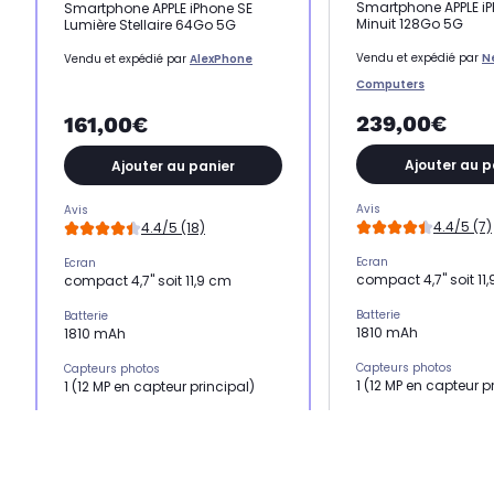
Smartphone APPLE iP
Smartphone APPLE iPhone SE
Minuit 128Go 5G
Lumière Stellaire 64Go 5G
Vendu et expédié par
N
Vendu et expédié par
AlexPhone
Computers
239,00€
161,00€
Ajouter au p
Ajouter au panier
Avis
Avis
4.4/5 (7)
4.4/5 (18)
Ecran
Ecran
compact 4,7" soit 11
compact 4,7" soit 11,9 cm
Batterie
Batterie
1810 mAh
1810 mAh
Capteurs photos
Capteurs photos
1 (12 MP en capteur p
1 (12 MP en capteur principal)
Mémoire RAM
Mémoire RAM
3 Go
3 Go
Processeur
Processeur
Puce A15
Puce A15