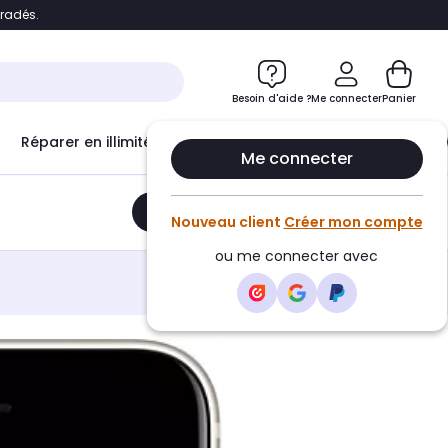
bradés.
e
Accéder directement au chatbot
Besoin d'aide ?
Me connecter
Panier
Réparer en illimité avec
Le Club Infinity
Econ
Me connecter
Ajouter au panier
•
161,00€
Nouveau client
Créer mon compte
ou me connecter avec