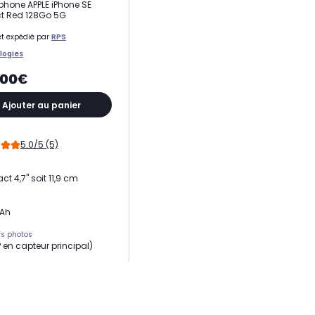
hone APPLE iPhone SE
t Red 128Go 5G
t expédié par
RPS
logies
,00€
Ajouter au panier
5.0/5 (5)
t 4,7" soit 11,9 cm
mAh
s photos
P en capteur principal)
e RAM
eur
15