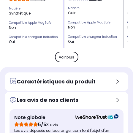
Matière
Mat
Matière
Cuir
Sy
Synthétique
Compatible Apple MagSafe
Com
Compatible Apple MagSafe
Non
No
Non
Compatible chargeur induction
Com
Compatible chargeur induction
Oui
Ou
Oui
Emplacement(s) carte(s)
Emp
Emplacement(s) carte(s)
Oui
No
Non
Voir plus
Type de protection
Typ
Type de protection
Etui
Etu
Etui
Marque compatible
Mar
Marque compatible
Caractéristiques du produit
Samsung
Sa
Samsung
Modèle compatible 1
Mod
Modèle compatible 1
Samsung Galaxy S22+
Sa
Samsung Galaxy S22
Les avis de nos clients
Coloris extérieur
Col
Coloris extérieur
Noir
Noi
Noir
Note globale
5/5
3 avis
Les avis déposés sur boulanger.com font l'objet d'un