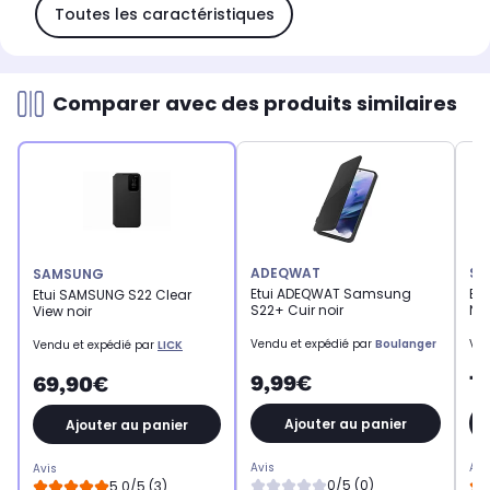
Toutes les caractéristiques
Comparer avec des produits similaires
ADEQWAT
SA
SAMSUNG
Etui ADEQWAT Samsung
Etu
Etui SAMSUNG S22 Clear
S22+ Cuir noir
Noi
View noir
Vendu et expédié par
Boulanger
Ven
Vendu et expédié par
LICK
9,99€
7
69,90€
Ajouter au panier
Ajouter au panier
Avis
Avi
Avis
0/5 (0)
5.0/5 (3)