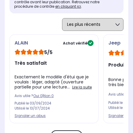
contrôle avant leur publication. Retrouvez notre
procédure de contrôle
en cliquant ici
.
ALAIN
Jeep
Achat vérifié
5/5
Très satisfait
Produit de
Exactement le modèle d'étui que je
Bonne prot
voulais : léger, adapté (ouverture
très bien a
partielle pour une lecture...
Lire la suite
Avis utile ?
Oui
Avis utile ?
Oui
0
|
Non
0
Publié le
09/0
Publié le
03/09/2024
Utilisé le
17/0
Utilisé le
13/07/2024
Signaler un 
Signaler un abus