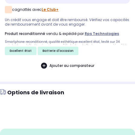
cagnottés avec
Le Club+
Un crédit vous engage et doit être remboursé. Vérifiez vos capacités
de remboursement avant de vous engager.
produit reconditionné
vendu & expédié par
Rps Technologies
Smartphone reconditionné, qualité esthétique excellent état, testé sur 34
points de contrôle. Livraison express 24h. Inclus : boîte éco-responsable, câble
d'alimentation et extracteur SIM.
Excellent état
Batterie d'occasion
Ajouter au comparateur
Options de livraison