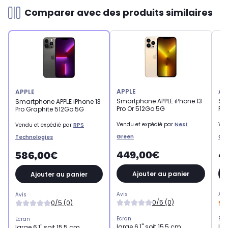
Comparer avec des produits similaires
APPLE
AP
APPLE
Smartphone APPLE iPhone 13
Sm
Smartphone APPLE iPhone 13
Pro Or 512Go 5G
Pro
Pro Graphite 512Go 5G
Vendu et expédié par
Nest
Ven
Vendu et expédié par
RPS
Green
Cli
Technologies
449,00€
4
586,00€
Ajouter au panier
Ajouter au panier
Avis
Avi
Avis
0/5 (0)
0/5 (0)
Ecran
Ecr
Ecran
large 6,1" soit 15,5 cm
lar
large 6,1" soit 15,5 cm