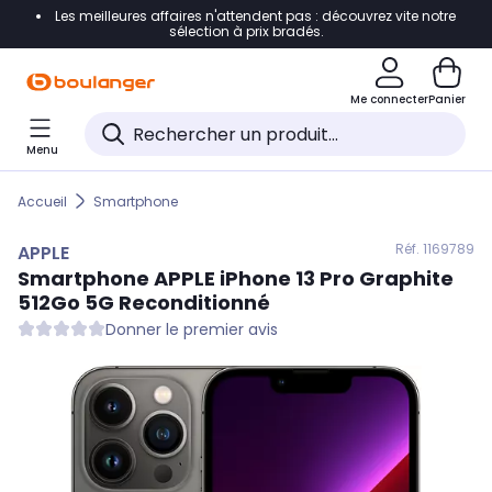
Les meilleures affaires n'attendent pas : découvrez vite notre
Accéder directement à la navigation
sélection à prix bradés.
Accéder directement au contenu
Me connecter
Panier
Accéder directement au pied de page
Menu
Accéder directement au chatbot
Accueil
Smartphone
Réf. 116
9789
APPLE
Smartphone
APPLE
iPhone 13 Pro Graphite
512Go 5G Reconditionné
Donner le premier avis