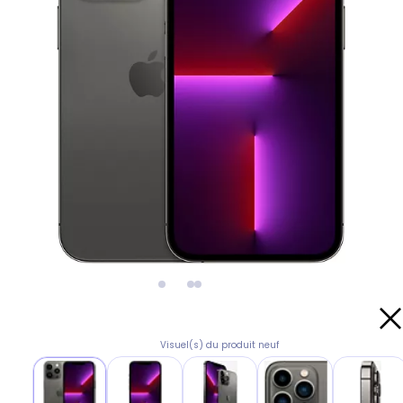
Visuel(s) du produit neuf