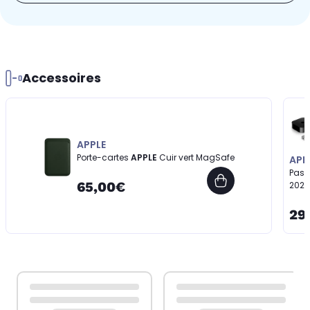
Accessoires
APPLE
Porte-cartes
APPLE
Cuir vert MagSafe
APP
Pass
65,00€
2022
29