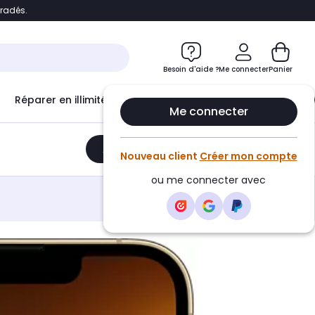
bradés.
e
Accéder directement au chatbot
Besoin d'aide ?
Me connecter
Panier
Réparer en illimité avec
Le Club Infinity
Econ
Me connecter
Ajouter au panier
•
449,00€
Nouveau client
Créer mon compte
ou me connecter avec