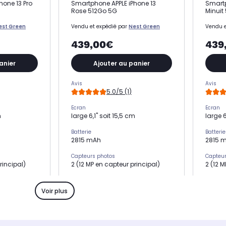
hone 13 Pro
Smartphone APPLE iPhone 13
Smartp
Rose 512Go 5G
Minuit
est Green
Vendu et expédié par
Nest Green
Vendu e
439,00€
439
anier
Ajouter au panier
Avis
Avis
5.0/5 (1)
Ecran
Ecran
m
large 6,1" soit 15,5 cm
large 6
Batterie
Batterie
2815 mAh
2815 
Capteurs photos
Capteur
rincipal)
2 (12 MP en capteur principal)
2 (12 
Mémoire RAM
Mémoir
4 Go
4 Go
Voir plus
Processeur
Process
Puce A15
Puce A