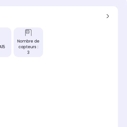
ion
apixels+ 12 mégapixels
e l'écran (diagonale, en
)
it 15,5 cm
ion de l'écran
Nombre de
1170 pixels
A15
capteurs :
écran
3
ogie de l'écran
Retina XDR