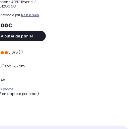
hone APPLE iPhone 13
 512Go 5G
t expédié par
Nest Green
,00€
Ajouter au panier
5.0/5 (1)
,1" soit 15,5 cm
mAh
s photos
MP en capteur principal)
e RAM
eur
15