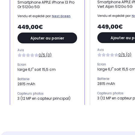
Smartphone APPLE iP
Smartphone APPLE iPhone 13 Pro
Vert Alpin 512Go 5G
Or 512Go 5G
Vendu et expédié par
N
Vendu et expédié par
Nest Green
449,00€
449,00€
Ajouter au p
Ajouter au panier
Avis
Avis
0/5 (0)
0/5 (0)
Ecran
Ecran
large 6,1" soit 15,5 c
large 6,1" soit 15,5 cm
Batterie
Batterie
2815 mAh
2815 mAh
Capteurs photos
Capteurs photos
3 (12 MP en capteur p
3 (12 MP en capteur principal)
Mémoire RAM
Mémoire RAM
6 Go
6 Go
Processeur
Processeur
Puce A15
Puce A15