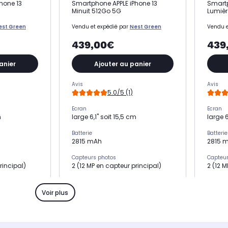
hone 13
Smartphone APPLE iPhone 13
Smartp
Minuit 512Go 5G
Lumièr
est Green
Vendu et expédié par
Nest Green
Vendu e
439,00€
439
anier
Ajouter au panier
Avis
Avis
5.0/5 (1)
Ecran
Ecran
m
large 6,1" soit 15,5 cm
large 6
Batterie
Batterie
2815 mAh
2815 
Capteurs photos
Capteur
rincipal)
2 (12 MP en capteur principal)
2 (12 
Mémoire RAM
Mémoir
4 Go
4 Go
Voir plus
Processeur
Process
Puce A15
Puce A