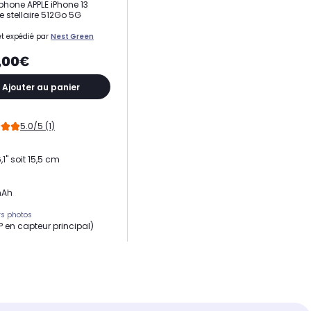
hone APPLE iPhone 13
e stellaire 512Go 5G
t expédié par
Nest Green
,00€
Ajouter au panier
5.0/5 (1)
,1" soit 15,5 cm
mAh
s photos
MP en capteur principal)
e RAM
eur
15