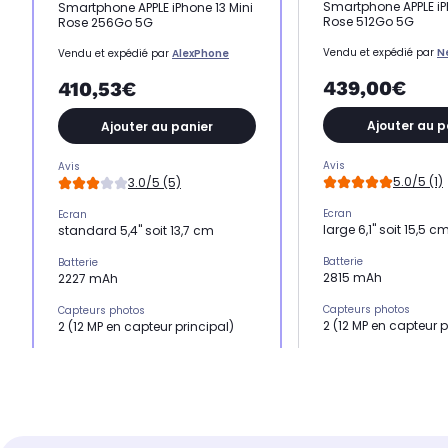
Smartphone APPLE iP
Smartphone APPLE iPhone 13 Mini
Rose 512Go 5G
Rose 256Go 5G
Vendu et expédié par
N
Vendu et expédié par
AlexPhone
439,00€
410,53€
Ajouter au p
Ajouter au panier
Avis
Avis
5.0/5 (1)
3.0/5 (5)
Ecran
Ecran
large 6,1" soit 15,5 c
standard 5,4" soit 13,7 cm
Batterie
Batterie
2815 mAh
2227 mAh
Capteurs photos
Capteurs photos
2 (12 MP en capteur p
2 (12 MP en capteur principal)
Mémoire RAM
Mémoire RAM
4 Go
4 Go
Processeur
Processeur
Puce A15
Puce A15