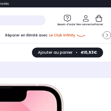
bradés.
e
Accéder directement au chatbot
Besoin d'aide ?
Me connecter
Panier
Réparer en illimité avec
Le Club Infinity
Econ
Ajouter au panier
•
410,53€