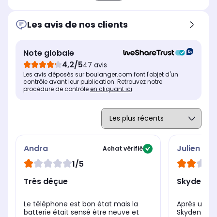
Les avis de nos clients
Note globale
4,2/5
47 avis
Les avis déposés sur boulanger.com font l'objet d'un
contrôle avant leur publication. Retrouvez notre
procédure de contrôle
en cliquant ici
.
Andra
Julien
Achat vérifié
1/5
Très déçue
Skyden b
Le téléphone est bon état mais la
Après une p
batterie était sensé être neuve et
Skyden ne r