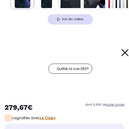
Voir les vidéos
Quitter la vue 360°
dont 8,40€ de
copie privée
279,67€
cagnottés avec
Le Club+