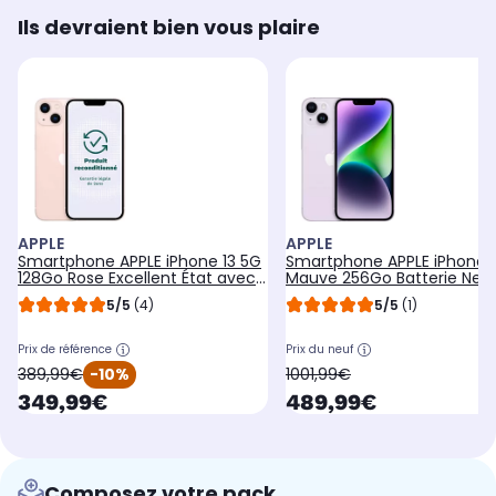
Ils devraient bien vous plaire
APPLE
APPLE
Smartphone APPLE iPhone 13 5G
Smartphone APPLE iPhone 
128Go Rose Excellent État avec
Mauve 256Go Batterie Neu
Batterie Neuve -
5/5
(4)
5/5
(1)
Prix de référence
Prix du neuf
oldPrice
oldPrice
389,99€
-10%
1001,99€
currentPrice
currentPrice
349,99€
489,99€
Composez votre pack