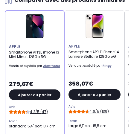
APPLE
AP
APPLE
Smartphone APPLE iPhone 14
Sm
Smartphone APPLE iPhone 13
Lumiere Stellaire 128Go 5G
5G 
Mini Minuit 128Go 5G
Vendu et expédié par
Ringy
Ven
Vendu et expédié par
AlexPhone
Tec
358,07€
3
279,67€
Ajouter au panier
Ajouter au panier
Avis
Avi
Avis
4.6/5 (139)
4.2/5 (47)
Ecran
Ecr
Ecran
large 6,1" soit 15,5 cm
lar
standard 5,4" soit 13,7 cm