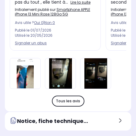
pas du tout , elle tient à...
seconde et j
Lire la suite
Initialement publié sur
Smartphone APPLE
Initialement 
iPhone 13 Mini Rose 128Go 5G
iPhone 13 Min
Avis utile ?
Oui
0
|
Non
0
Avis utile ?
Oui
Publié le
01/07/2026
Publié le
28/0
Utilisé le
20/05/2026
Utilisé le
06/0
Signaler un abus
Signaler un 
Tous les avis
Notice, fiche technique...