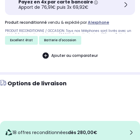
Payez en 4x par carte bancaire
Apport de 76,91€ puis 3x 69,92€
produit reconditionné
vendu & expédié par
Alexphone
PRODUIT RECONDITIONNÉ / OCCASION. Tous nos téléphones sont livrés avec un
câble 3.0 de dernière génération (2026). Garantie de deux (2) ans. Batterie
minimum de 85% garantie. N'hésitez plus et achetez avec AlexPhone, le leader
Excellent état
Batterie d'occasion
de la vente d'iPhones reconditionnés. Prix final. Facture sans TVA déductible
(Régime de la marge — Biens d'occasion, Directive 2006/112/CE)
Ajouter au comparateur
Options de livraison
18 offres reconditionnées
dès 280,00€