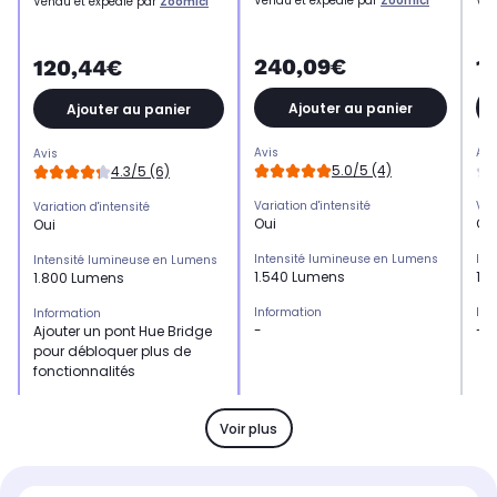
Vendu et expédié par
Zoomici
Ven
Vendu et expédié par
Zoomici
240,09€
1
120,44€
Ajouter au panier
Ajouter au panier
Avis
Avi
Avis
5.0/5 (4)
4.3/5 (6)
Variation d'intensité
Var
Variation d'intensité
Oui
Ou
Oui
Intensité lumineuse en Lumens
Int
Intensité lumineuse en Lumens
1.540 Lumens
1.
1.800 Lumens
Information
Inf
Information
-
-
Ajouter un pont Hue Bridge
pour débloquer plus de
fonctionnalités
Eclairage
Ecl
Eclairage
16 millions de couleurs
16 
16 millions de couleurs
Voir plus
Mode d'installation
Mod
Mode d'installation
À poser
À 
À fixer