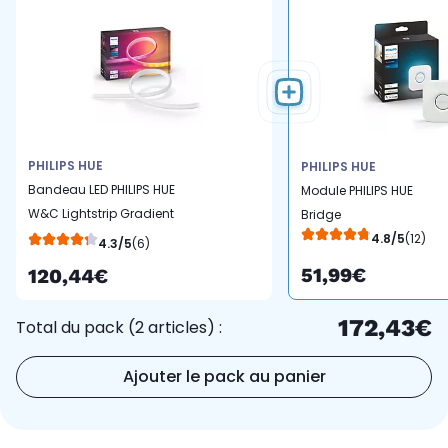
PHILIPS HUE
PHILIPS HUE
Bandeau LED PHILIPS HUE
Module PHILIPS HUE
W&C Lightstrip Gradient
Bridge
2M+base
4.8/5
(12)
4.3/5
(6)
51,99€
120,44€
172,43€
Total du pack (2 articles) :
Ajouter le pack au panier