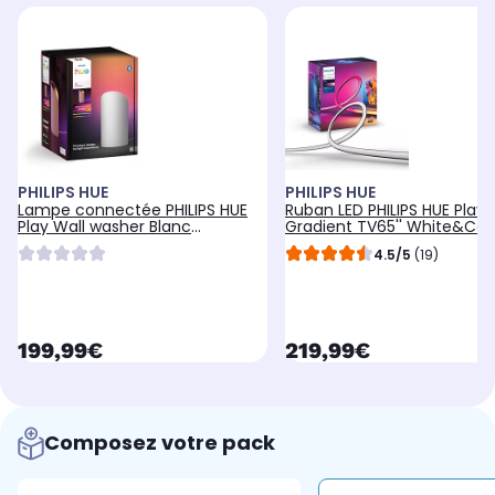
PHILIPS HUE
PHILIPS HUE
Lampe connectée PHILIPS HUE
Ruban LED PHILIPS HUE Play
Play Wall washer Blanc
Gradient TV65'' White&Col
White&Color gradi
Ambianc
4.5/5
(19)
currentPrice
currentPrice
199,99€
219,99€
Composez votre pack