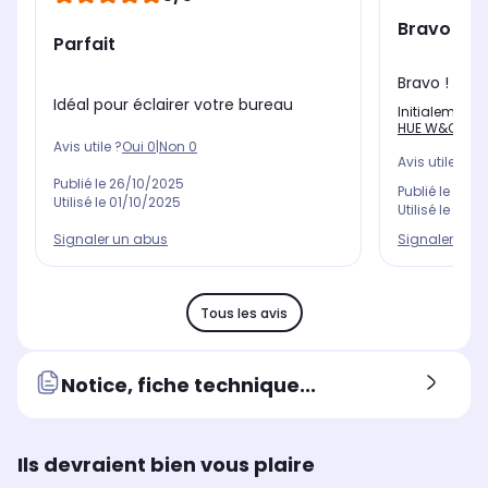
Bravo !
Parfait
Bravo ! Bell
Idéal pour éclairer votre bureau
Initialement 
HUE W&C Light
Avis utile ?
Oui
0
|
Non
0
Avis utile ?
Oui
Publié le
26/10/2025
Publié le
04/0
Utilisé le
01/10/2025
Utilisé le
12/0
Signaler un abus
Signaler un 
Tous les avis
Notice, fiche technique...
Ils devraient bien vous plaire