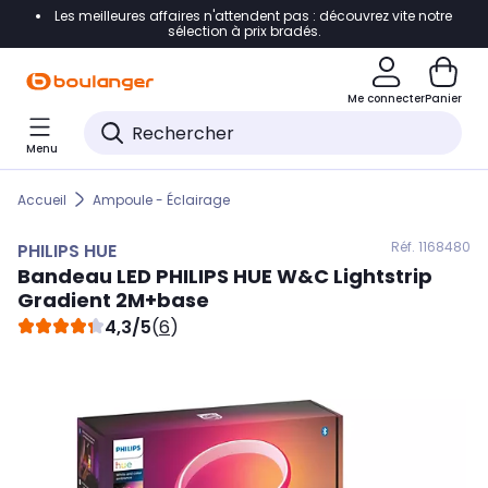
Les meilleures affaires n'attendent pas : découvrez vite notre
Accéder directement à la navigation
sélection à prix bradés.
Accéder directement au contenu
Me connecter
Panier
Accéder directement au pied de page
Menu
Accéder directement au chatbot
Accueil
Ampoule - Éclairage
Réf. 116
8480
PHILIPS HUE
Bandeau LED
PHILIPS HUE
W&C Lightstrip
Gradient 2M+base
4,3/5
(
6
)