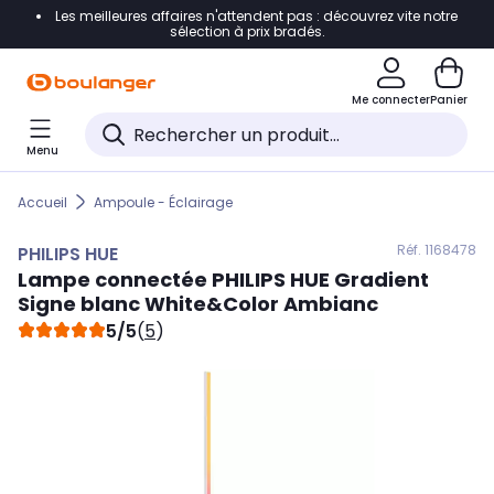
Les meilleures affaires n'attendent pas : découvrez vite notre
Accéder directement à la navigation
sélection à prix bradés.
Accéder directement au contenu
Me connecter
Panier
Accéder directement au pied de page
Menu
Accéder directement au chatbot
Accueil
Ampoule - Éclairage
Réf. 116
8478
PHILIPS HUE
Lampe connectée
PHILIPS HUE
Gradient
Signe blanc White&Color Ambianc
5/5
(
5
)