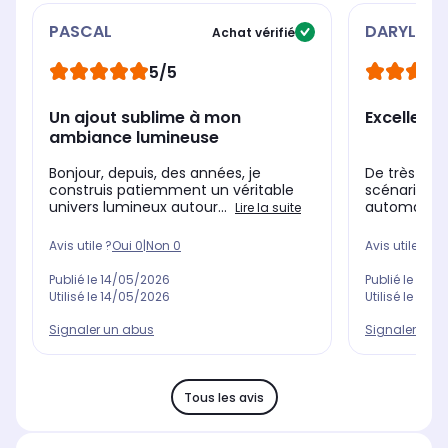
PASCAL
DARYL
Achat vérifié
5/5
Un ajout sublime à mon
Excellent 
ambiance lumineuse
Bonjour, depuis, des années, je
De très bell
construis patiemment un véritable
scénario. F
univers lumineux autour...
automatisati
Lire la suite
Avis utile ?
Oui
0
|
Non
0
Avis utile ?
Oui
Publié le
14/05/2026
Publié le
03/0
Utilisé le
14/05/2026
Utilisé le
21/0
Signaler un abus
Signaler un 
Tous les avis