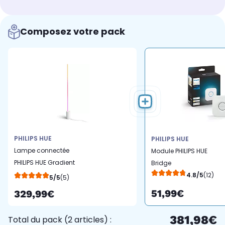
Composez votre pack
PHILIPS HUE
PHILIPS HUE
Lampe connectée
Module PHILIPS HUE
PHILIPS HUE Gradient
Bridge
Signe blanc
4.8/5
(12)
5/5
(5)
White&Color Ambianc
51,99€
329,99€
381,98€
Total du pack (2 articles) :