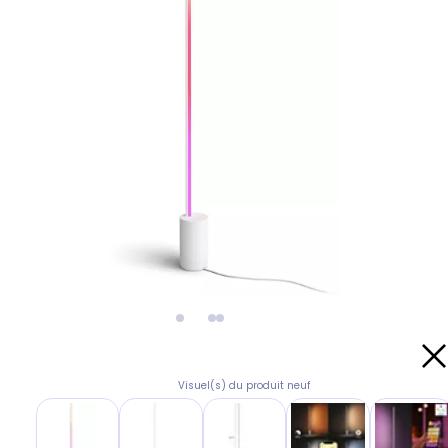
Visuel(s) du produit neuf