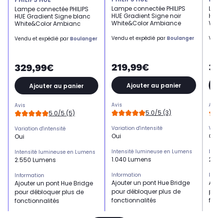
Lampe connectée PHILIPS
La
Lampe connectée PHILIPS
HUE Gradient Signe noir
HUE
HUE Gradient Signe blanc
White&Color Ambiance
Wh
White&Color Ambianc
Vendu et expédié par
Boulanger
Ven
Vendu et expédié par
Boulanger
219,99€
3
329,99€
Ajouter au panier
Ajouter au panier
Avis
Avi
Avis
5.0/5 (3)
5.0/5 (5)
Variation d'intensité
Var
Variation d'intensité
Oui
Ou
Oui
Intensité lumineuse en Lumens
Int
Intensité lumineuse en Lumens
1.040 Lumens
2.
2.550 Lumens
Information
Inf
Information
Ajouter un pont Hue Bridge
Ajo
Ajouter un pont Hue Bridge
pour débloquer plus de
po
pour débloquer plus de
fonctionnalités
fon
fonctionnalités
Eclairage
Ecl
Eclairage