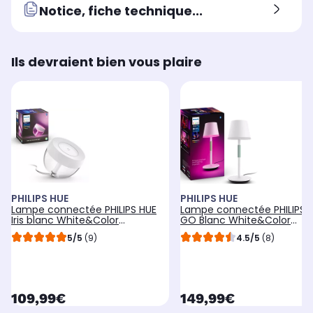
Notice, fiche technique...
Ils devraient bien vous plaire
PHILIPS HUE
PHILIPS HUE
Lampe connectée PHILIPS HUE
Lampe connectée PHILIPS 
Iris blanc White&Color
GO Blanc White&Color
Ambiance
Ambiance
5/5
(9)
4.5/5
(8)
currentPrice
currentPrice
109,99€
149,99€