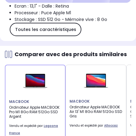
Ecran : 13,1" - Dalle : Retina
Processeur : Puce Apple M1
Stockage : SSD 512 Go - Mémoire vive : 8 Go
Toutes les caractéristiques
Comparer avec des produits similaires
MACBOOK
MA
MACBOOK
Ordinateur Apple MACBOOK
Or
Ordinateur Apple MACBOOK
Air 13' M1 8Go RAM 512Go SSD
CTO
Pro M1 8Go RAM 512Go SSD
Gris
Sid
Argent
Vendu et expédié par
Alloccaz
Ven
Vendu et expédié par
Lagoona
France