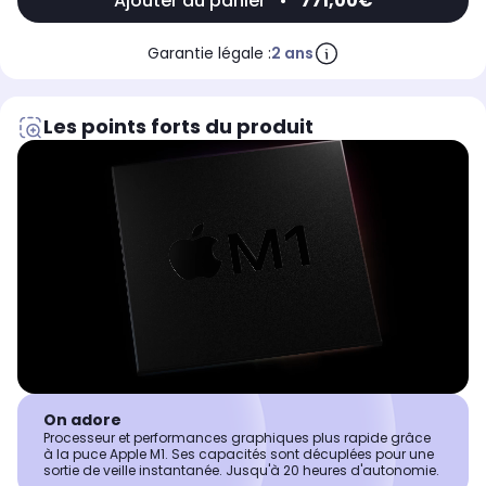
Ajouter au panier
•
771,00€
Garantie légale :
2 ans
Les points forts du produit
On adore
Processeur et performances graphiques plus rapide grâce
à la puce Apple M1. Ses capacités sont décuplées pour une
sortie de veille instantanée. Jusqu'à 20 heures d'autonomie.