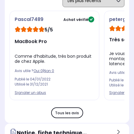
Pascal7489
petergabr
Achat vérifié
5/5
Très satis
MacBook Pro
Je vous le 
Comme d’habitude, très bon produit
montage vi
de chez Apple.
latence, un p
Avis utile ?
Oui
0
|
Non
0
Avis utile ?
Oui
Publié le
04/01/2022
Publié le
10/0
Utilisé le
31/12/2021
Utilisé le
10/0
Signaler un abus
Signaler un 
Tous les avis
Notice, fiche technique...