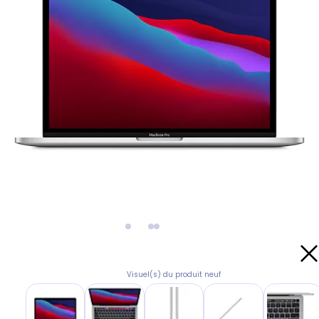
Visuel(s) du produit neuf