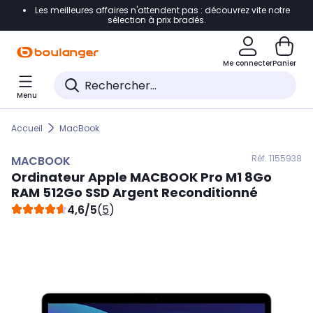
Les meilleures affaires n'attendent pas : découvrez vite notre
Accéder directement à la navigation
sélection à prix bradés.
Accéder directement au contenu
Me connecter
Panier
Accéder directement au pied de page
Menu
Accéder directement au chatbot
Accueil
MacBook
Réf. 115
5938
MACBOOK
Ordinateur Apple
MACBOOK
Pro M1 8Go
RAM 512Go SSD Argent Reconditionné
4,6/5
(
5
)