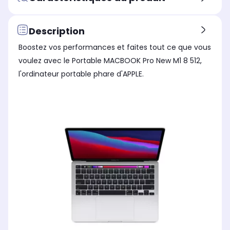
Standard
St
Standard
Hauteur produit (cm)
Hau
Hauteur produit (cm)
1.61
1.5
1.56
Description
Largeur produit (cm)
Lar
Largeur produit (cm)
Boostez vos performances et faites tout ce que vous
30.41
30.
30.41
voulez avec le Portable MACBOOK Pro New M1 8 512,
Poids
Poi
Poids
l'ordinateur portable phare d'APPLE.
1,3 kg
1,4
1,4 kg
Profondeur produit (cm)
Pro
Profondeur produit (cm)
21.24
21.
21.24