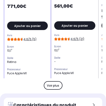
561,00€
771,00€
Pri
12
9
Ajouter au panier
Ajouter au panier
Avis
Avi
Avis
4.6/5 (21)
4.6/5 (5)
Ecran
Ecr
Ecran
13,1"
13,1
13,1"
Dalle
Dal
Dalle
-
Re
Retina
Processeur
Pro
Processeur
Puce Apple M1
Pu
Puce Apple M1
Stockage
Sto
Stockage
SSD 512 Go
SS
SSD 512 Go
Voir plus
Mémoire vive
Mém
Mémoire vive
8 Go
16
8 Go
Type de charnière
Typ
Type de charnière
Caractéristiques du produit