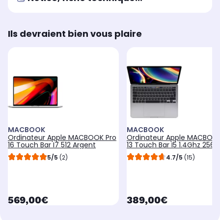
Ils devraient bien vous plaire
MACBOOK
MACBOOK
Ordinateur Apple MACBOOK Pro
Ordinateur Apple MACBOOK
16 Touch Bar I7 512 Argent
13 Touch Bar I5 1.4Ghz 256 G
5/5
(2)
4.7/5
(15)
currentPrice
currentPrice
569,00€
389,00€