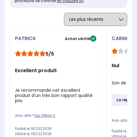
procédure de contrôle
en cliquant ici
.
PATRICK
CARINE
Achat vérifié
5/5
Nul
Excellent produit
Son de très
Je recommande cet excellent
produit d'un très bon rapport qualité
La répons
prix.
Avis utile ?
Oui
0
|
Non
0
Avis utile ?
Oui
Publié le
19/03/2026
Publié le
02/0
Utilisé le
09/12/2025
Utilisé le
06/0