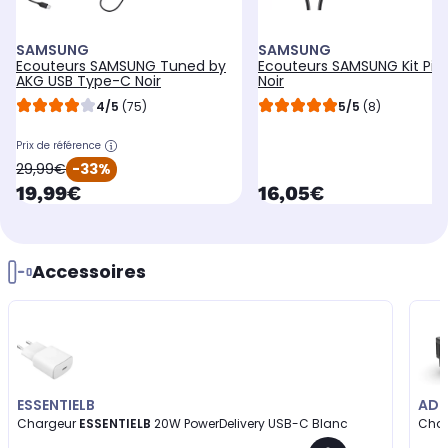
SAMSUNG
SAMSUNG
Ecouteurs SAMSUNG Tuned by
Ecouteurs SAMSUNG Kit Pié
AKG USB Type-C Noir
Noir
4/5
(75)
5/5
(8)
Prix de référence
oldPrice
29,99€
-33%
currentPrice
currentPrice
19,99€
16,05€
Accessoires
ESSENTIELB
AD
Chargeur
ESSENTIELB
20W PowerDelivery USB-C Blanc
Cha