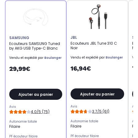
JBL
SO
SAMSUNG
Ecouteurs JBL Tune 310 C
Ec
Ecouteurs SAMSUNG Tuned
Noir
Noi
by AKG USB Type-C Blanc
Vendu et expédié par
Boulanger
Ven
Vendu et expédié par
Boulanger
16,94€
7
29,99€
Ajouter au panier
Ajouter au panier
Avis
Avi
Avis
3.7/5 (61)
4.0/5 (75)
Autonomie totale
Aut
Autonomie totale
Filaire
Fil
Filaire
PF écouteur filaire
PF 
PF écouteur filaire