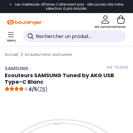
Les meilleures affaires n'attendent pas : découvrez vite notre
Accéder directement à la navigation
sélection à prix bradés.
Accéder directement au contenu
Me connecter
Panier
Accéder directement au pied de page
Menu
Accéder directement au chatbot
Accueil
Ecouteur intra-auriculaire
Réf. 115
3894
SAMSUNG
Ecouteurs
SAMSUNG
Tuned by AKG USB
Type-C Blanc
4/5
(
75
)