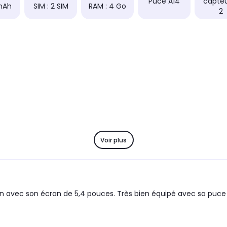
Puce A14
capteu
mAh
SIM : 2 SIM
RAM : 4 Go
2
Voir plus
tion avec son écran de 5,4 pouces. Très bien équipé avec sa puce 