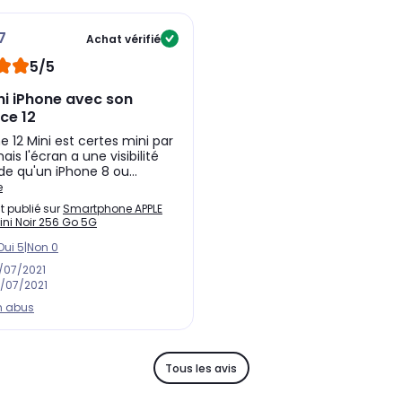
 que le verre classique.
7
Achat vérifié
st élégant. Il est doté
une mémoire de 256 Go
pour stocker
5/5
terie vous offre une autonomie jusqu'à 15 heures pour la
ni iPhone avec son
le recharger utilisez
la technologie Magsafe
, qui permet
ce 12
és.
e 12 Mini est certes mini par
mais l'écran a une visibilité
de qu'un iPhone 8 ou...
e
t publié sur
Smartphone APPLE
ini Noir 256 Go 5G
Oui
5
|
Non
0
/07/2021
/07/2021
n abus
Tous les avis