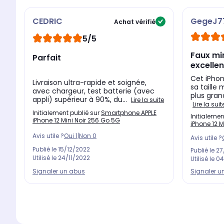
technologie Ceramic Shield
qui est bien plus résistante
CEDRIC
GegeJ7
Achat vérifié
Avec son design en aluminium, l'iPhone 12 Mini de APPLE e
5/5
facilement toutes vos photos, vidéos, musiques... La bat
Faux mi
lecture des vidéos et 50 heures en lecture audio. Et pour 
Parfait
excellen
une recharge sans fil avec un système d'aimants intégr
Cet iPhon
Livraison ultra-rapide et soignée,
sa taille 
avec chargeur, test batterie (avec
plus gran
appli) supérieur à 90%, du...
Lire la suite
Lire la suit
Initialement publié sur
Smartphone APPLE
Initialemen
iPhone 12 Mini Noir 256 Go 5G
iPhone 12 M
Avis utile ?
Oui
1
|
Non
0
Avis utile ?
Publié le
15/12/2022
Publié le
27
Utilisé le
24/11/2022
Utilisé le
04
Signaler un abus
Signaler u