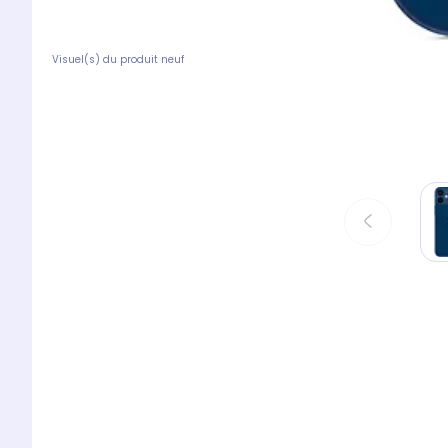
Visuel(s) du produit neuf