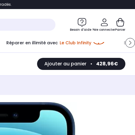
bradés.
e
Accéder directement au chatbot
Besoin d'aide ?
Me connecter
Panier
Réparer en illimité avec
Le Club Infinity
Econ
Ajouter au panier
•
428,96€