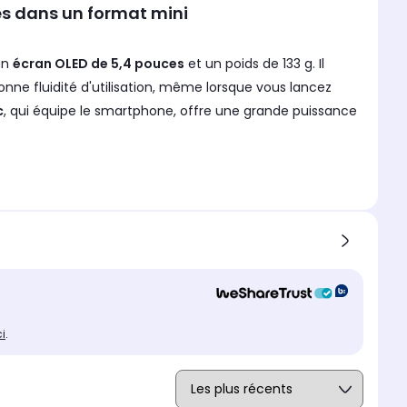
s dans un format mini
un
écran OLED de 5,4 pouces
et un poids de 133 g. Il
ne fluidité d'utilisation, même lorsque vous lancez
c
, qui équipe le smartphone, offre une grande puissance
de
deux capteurs de 12 mégapixels
: un grand-angle et
s et des vidéos de grande qualité, avec une bonne
n haut niveau de détail même par faible luminosité.
ci
.