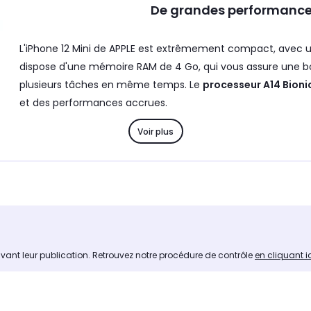
De grandes performance
L'iPhone 12 Mini de APPLE est extrêmement compact, avec 
dispose d'une mémoire RAM de 4 Go, qui vous assure une bon
plusieurs tâches en même temps. Le
processeur A14 Bioni
et des performances accrues.
Voir plus
Du côté de l'appareil photo, l'iPhone 12 Mini de APPLE possè
un ultra grand-angle. Vous pourrez ainsi prendre des photo
luminosité et des couleurs équilibrées. Le
mode nuit
offre u
ant au design travaillé
avant leur publication. Retrouvez notre procédure de contrôle
en cliquant i
68
. Elle le protège contre les poussières et lui permet d'être
ne tolérance aux chocs et aux chutes, grâce à
la