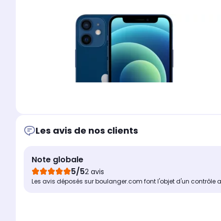
Les avis de nos clients
Note globale
5/5
Un smartphone résist
2 avis
Les avis déposés sur boulanger.com font l'objet d'un contrôle 
L'iPhone 12 Mini de APPLE est équipé d'une
protection IP
waterproof jusqu'à 6 m de profondeur. Il a une très bon