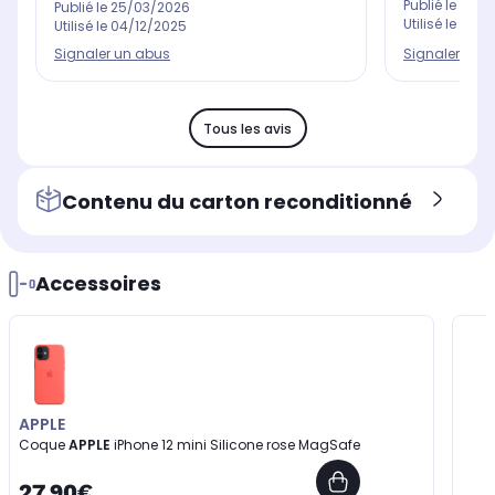
Publié le
21/0
Publié le
25/03/2026
Utilisé le
10/0
Utilisé le
04/12/2025
Signaler un abus
Signaler un 
Tous les avis
Contenu du carton reconditionné
Accessoires
APPLE
Coque
APPLE
iPhone 12 mini Silicone rose MagSafe
27,90€