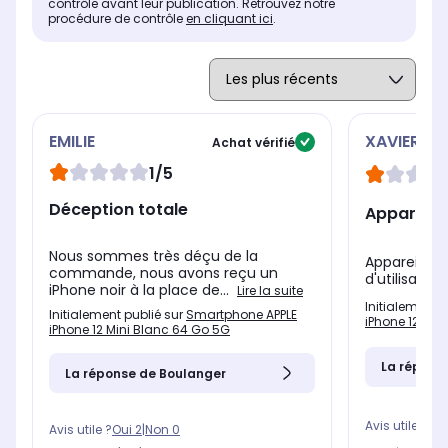
contrôle avant leur publication. Retrouvez notre
procédure de contrôle
en cliquant ici
.
EMILIE
XAVIER
Achat vérifié
1/5
Déception totale
Appareil p
Nous sommes très déçu de la
Appareil pho
commande, nous avons reçu un
d'utilisation
iPhone noir à la place de...
Lire la suite
Initialement 
Initialement publié sur
Smartphone APPLE
iPhone 12 Min
iPhone 12 Mini Blanc 64 Go 5G
La répons
La réponse de Boulanger
Avis utile ?
Oui
Avis utile ?
Oui
2
|
Non
0