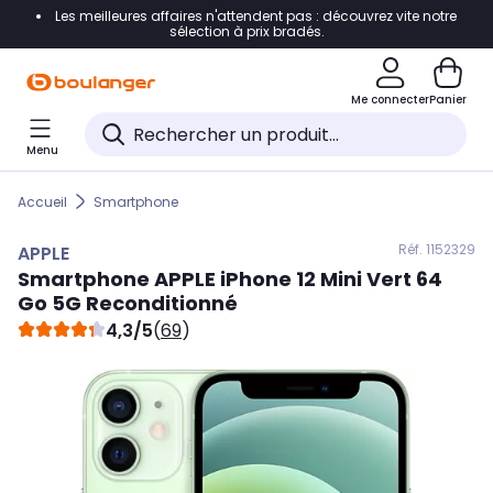
Les meilleures affaires n'attendent pas : découvrez vite notre
Accéder directement à la navigation
sélection à prix bradés.
Accéder directement au contenu
Me connecter
Panier
Accéder directement au pied de page
Menu
Accéder directement au chatbot
Accueil
Smartphone
Réf. 115
2329
APPLE
Smartphone
APPLE
iPhone 12 Mini Vert 64
Go 5G Reconditionné
4,3/5
(
69
)