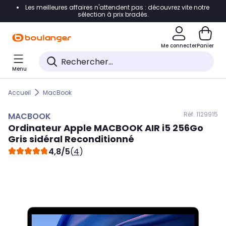
Les meilleures affaires n'attendent pas : découvrez vite notre
Accéder directement à la navigation
sélection à prix bradés.
Accéder directement au contenu
Me connecter
Panier
Accéder directement au pied de page
Menu
Accéder directement au chatbot
Accueil
MacBook
Réf. 112
9915
MACBOOK
Ordinateur Apple
MACBOOK
AIR i5 256Go
Gris sidéral Reconditionné
4,8/5
(
4
)