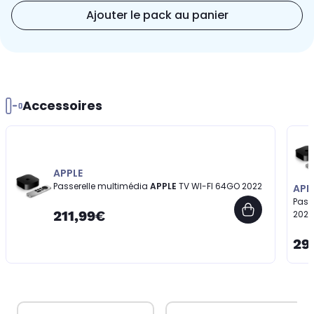
Ajouter le pack au panier
Accessoires
APPLE
Passerelle multimédia
APPLE
TV WI-FI 64GO 2022
APP
Pass
211,99€
2022
29