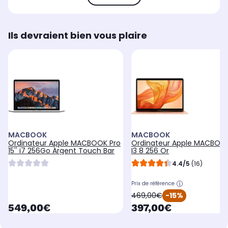
Ils devraient bien vous plaire
MACBOOK
MACBOOK
Ordinateur Apple MACBOOK Pro
Ordinateur Apple MACBOOK
15'' i7 256Go Argent Touch Bar
I3 8 256 Or
4.4/5
(16)
Prix de référence
oldPrice
469,00€
-15%
currentPrice
currentPrice
549,00€
397,00€