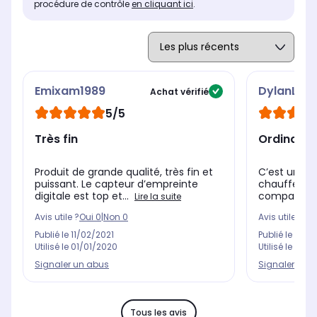
procédure de contrôle
en cliquant ici
.
Emixam1989
DylanLeB
Achat vérifié
5/5
Très fin
Ordinateu
Produit de grande qualité, très fin et
C’est un ord
puissant. Le capteur d’empreinte
chauffe pas,
digitale est top et...
comparé au
Lire la suite
Avis utile ?
Oui
0
|
Non
0
Avis utile ?
Oui
Publié le
11/02/2021
Publié le
17/0
Utilisé le
01/01/2020
Utilisé le
25/0
Signaler un abus
Signaler un 
Tous les avis