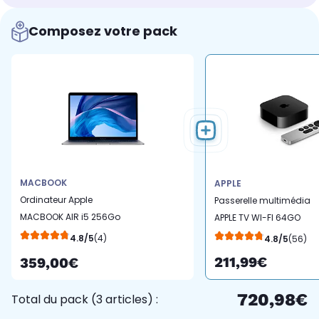
Composez votre pack
MACBOOK
APPLE
Ordinateur Apple
Passerelle multimédia
MACBOOK AIR i5 256Go
APPLE TV WI-FI 64GO
Gris sidéral
2022
4.8/5
(4)
4.8/5
(56)
211,99€
359,00€
720,98€
Total du pack (3 articles) :