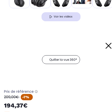
Voir les vidéos
Quitter la vue 360°
Prix de référence
oldPrice
209,00€
-7%
194,37€