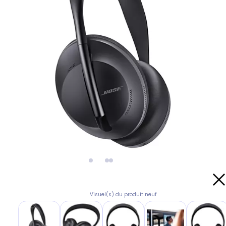
Visuel(s) du produit neuf