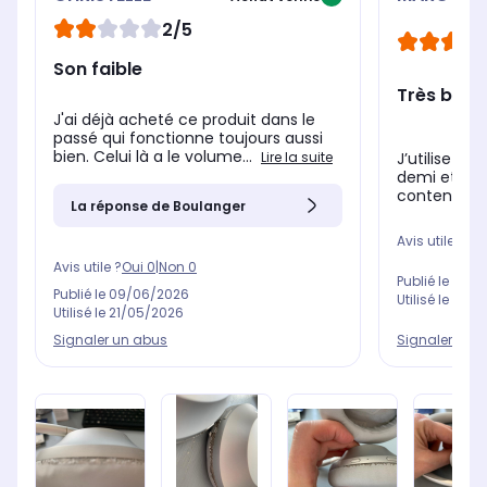
2/5
Son faible
Très bon 
J'ai déjà acheté ce produit dans le
passé qui fonctionne toujours aussi
bien. Celui là a le volume...
Lire la suite
J’utilise le
demi et pour
content.
La réponse de Boulanger
Avis utile ?
Oui
Avis utile ?
Oui
0
|
Non
0
Publié le
30/1
Publié le
09/06/2026
Utilisé le
30/0
Utilisé le
21/05/2026
Signaler un abus
Signaler un 