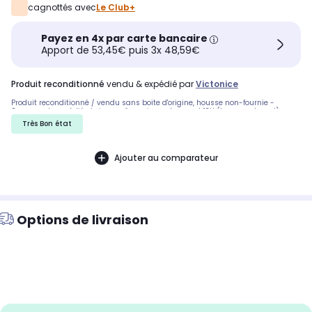
cagnottés avec
Le Club+
Payez en 4x par carte bancaire
Apport de 53,45€ puis 3x 48,59€
produit reconditionné
vendu & expédié par
Victonice
Produit reconditionné / vendu sans boite d'origine, housse non-fournie -
Commande expédiée le jour-même si passée avant 13H (hors-week-end).
Très Bon état
Ajouter au comparateur
Options de livraison