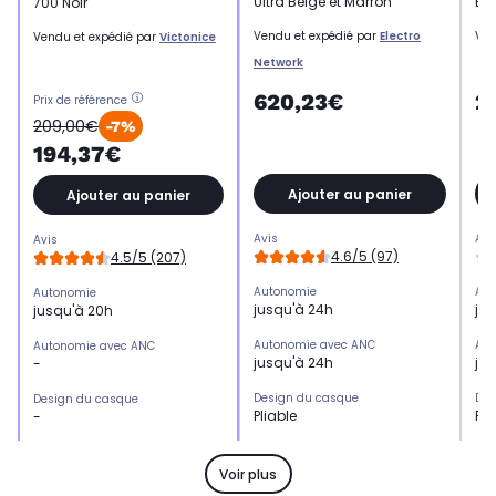
Ultra Beige et Marron
Ble
700 Noir
Vendu et expédié par
Electro
Ven
Vendu et expédié par
Victonice
Network
620,23€
2
Prix de référence
209,00€
-7%
194,37€
Ajouter au panier
Ajouter au panier
Avis
Avi
Avis
4.6/5 (97)
4.5/5 (207)
Autonomie
Aut
Autonomie
jusqu'à 24h
ju
jusqu'à 20h
Autonomie avec ANC
Aut
Autonomie avec ANC
jusqu'à 24h
ju
-
Design du casque
Des
Design du casque
Pliable
Pli
-
Réduction de bruit active
Réd
Réduction de bruit active
Oui
Ou
Oui
Voir plus