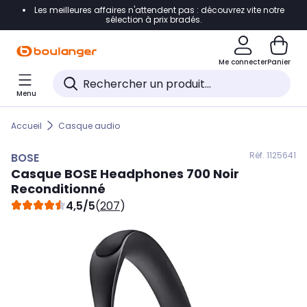
Les meilleures affaires n'attendent pas : découvrez vite notre
Accéder directement à la navigation
sélection à prix bradés.
Accéder directement au contenu
Me connecter
Panier
Accéder directement au pied de page
Menu
Accéder directement au chatbot
Accueil
Casque audio
Réf. 112
5641
BOSE
Casque
BOSE
Headphones 700 Noir
Reconditionné
4,5/5
(
207
)