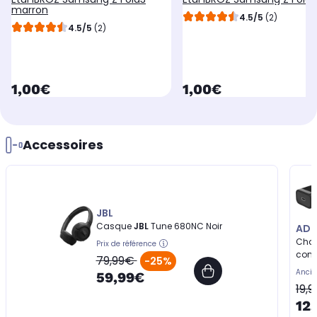
marron
4.5/5
(2)
4.5/5
(2)
currentPrice
currentPrice
1,00€
1,00€
Accessoires
JBL
Casque
JBL
Tune 680NC Noir
AD
Cha
Prix de référence
compa
79,99€
-25%
Mini 
Ancie
59,99€
19,
12