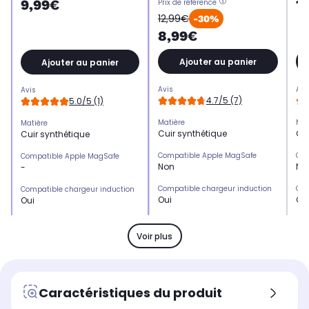
1
9,99€
Prix de référence
12,99€
-30%
8,99€
Ajouter au panier
Ajouter au panier
Avis
Avi
Avis
4.7/5 (7)
5.0/5 (1)
Matière
Mat
Matière
Cuir synthétique
Cui
Cuir synthétique
Compatible Apple MagSafe
Com
Compatible Apple MagSafe
Non
No
-
Compatible chargeur induction
Com
Compatible chargeur induction
Oui
Ou
Oui
Emplacement(s) carte(s)
Emp
Emplacement(s) carte(s)
Oui
No
Oui
Voir plus
Type de protection
Typ
Type de protection
Etui
Etu
Etui
Marque compatible
Mar
Marque compatible
Caractéristiques du produit
Samsung
Sa
Samsung