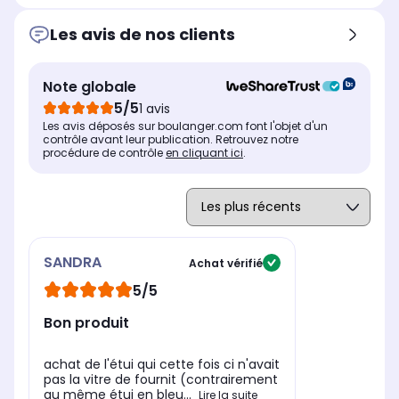
Modèle compatible 1
Mod
Modèle compatible 1
Samsung Galaxy A34 5G
Sa
Samsung Galaxy A20e
Les avis de nos clients
Coloris extérieur
Col
Coloris extérieur
Noir
Ca
Noir
Note globale
5/5
1 avis
Les avis déposés sur boulanger.com font l'objet d'un
contrôle avant leur publication. Retrouvez notre
procédure de contrôle
en cliquant ici
.
SANDRA
Achat vérifié
5/5
Bon produit
achat de l'étui qui cette fois ci n'avait
pas la vitre de fournit (contrairement
au même étui en bleu...
Lire la suite