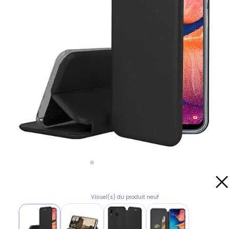
Visuel(s) du produit neuf