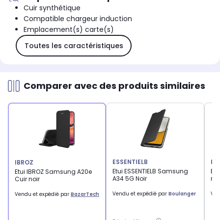
Cuir synthétique
Compatible chargeur induction
Emplacement(s) carte(s)
Toutes les caractéristiques
Comparer avec des produits similaires
ESSENTIELB
IB
IBROZ
Etui ESSENTIELB Samsung
Et
Etui IBROZ Samsung A20e
A34 5G Noir
ma
Cuir noir
Vendu et expédié par
Boulanger
Ven
Vendu et expédié par
BazarTech