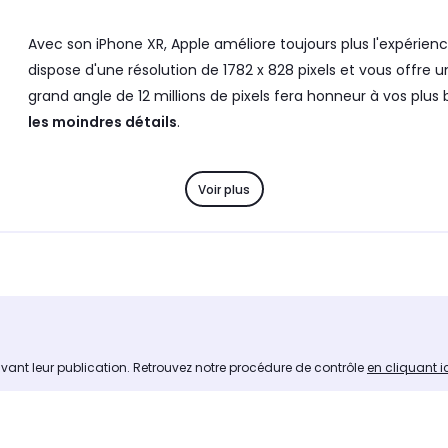
Avec son iPhone XR, Apple améliore toujours plus l'expérience
dispose d'une résolution de 1782 x 828 pixels et vous offre 
grand angle de 12 millions de pixels fera honneur à vos pl
les moindres détails
.
Réalisez des vidéos de pro grâce aux
modes 4K et HD 1080
Voir plus
mode portrait de l'iPhone XR dispose d'un bokeh avancé et 
proches
. Avec une capacité allant jusqu'à 128Go,
l'iPhone 
sans effort
.
ation pointue
avant leur publication. Retrouvez notre procédure de contrôle
en cliquant i
 et sa puce A12 Bionic nouvelle génération, Apple vous offre
votre poche
. Résistant à l'eau jusqu'à 1m de profondeur et équipé