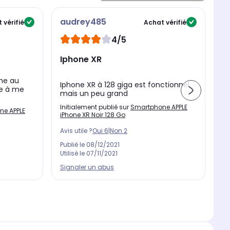
audrey485
C
 vérifié
Achat vérifié
t l'appareil et vous offrent une
utilisation intuitive
:
4/5
ne expérience immersive
. Côté design, Apple a doté
Iphone XR
C
me au
Iphone XR à 128 giga est fonctionnel
Sa
le à me
mais un peu grand
le
Initialement publié sur
Smartphone APPLE
In
ne APPLE
iPhone XR Noir 128 Go
iP
Avis utile ?
Oui
6
|
Non
2
Av
Publié le
08/12/2021
Pu
Utilisé le
07/11/2021
Ut
Signaler un abus
Si