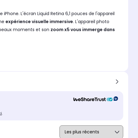
 iPhone. L'écran Liquid Retina 6,1 pouces de l'appareil
une
expérience visuelle immersive
. L'appareil photo
us beaux moments et son
zoom x5 vous immerge dans
p
et aux technologies Apple des ralentis et accélérés. Le
vous fait
réaliser de magnifiques portraits de vos
XR stocke vos dossiers, vos photos et votre musique
ci
.
 d'une batterie offrant jusqu'à 16 heures de lecture