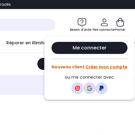
bradés.
e
Accéder directement au chatbot
Besoin d'aide ?
Me connecter
Panier
Réparer en illimité avec
Le Club Infinity
Econ
Me connecter
Ajouter au panier
•
224,49€
Nouveau client
Créer mon compte
ou me connecter avec