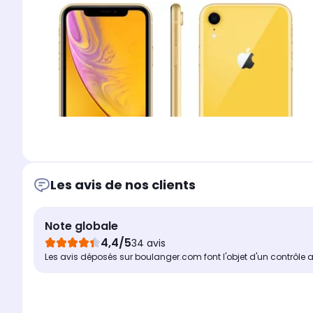
Les avis de nos clients
Note globale
4,4/5
Une utilis
34 avis
Les avis déposés sur boulanger.com font l'objet d'un contrôle 
On ne présente plus l'innovation Apple : avec l'iPhone XR
un
véritable ordinateur ultra-rapide et intuitif dans 