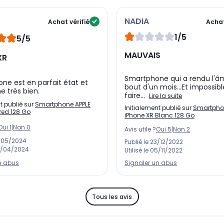
os aventures
.
NADIA
Achat vérifié
Achat
an
. Les boutons et connecteurs discrets entourent gracieusemen
1/5
5/5
ciale, tandis que les micros et haut-parleurs intégrés délivrent
u
MAUVAIS
ité aérospatiale
.
XR
Smartphone qui a rendu l'â
one est en parfait état et
bout d'un mois...Et impossib
e très bien.
faire...
Lire la suite
t publié sur
Smartphone APPLE
Initialement publié sur
Smartpho
Red 128 Go
iPhone XR Blanc 128 Go
Oui
1
|
Non
0
Avis utile ?
Oui
5
|
Non
2
/05/2024
Publié le
23/12/2022
/04/2024
Utilisé le
05/11/2022
n abus
Signaler un abus
Tous les avis