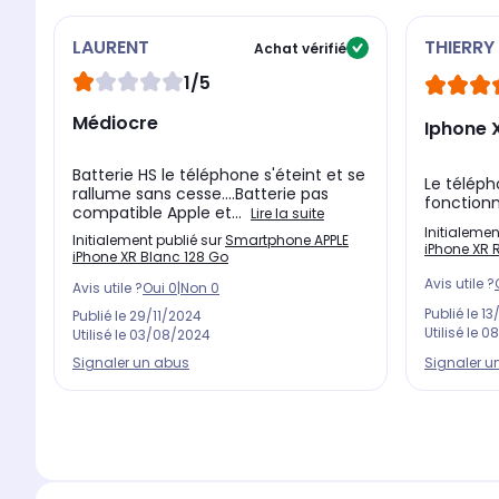
vidéo,
l'iPhone XR est le compagnon idéal de toutes v
LAURENT
THIERRY
Achat vérifié
La conception de l'iPhone XR se met
au service de l'écr
1/5
Face ID déverrouille l'écran grâce à la reconnaissance fa
Médiocre
l'iPhone XR d'une
élégante coque en aluminium de qual
Iphone 
Batterie HS le téléphone s'éteint et se
Le téléph
rallume sans cesse....Batterie pas
fonctionn
compatible Apple et...
Lire la suite
Initialemen
Initialement publié sur
Smartphone APPLE
iPhone XR 
iPhone XR Blanc 128 Go
Avis utile ?
Avis utile ?
Oui
0
|
Non
0
Publié le
13
Publié le
29/11/2024
Utilisé le
08
Utilisé le
03/08/2024
Signaler u
Signaler un abus