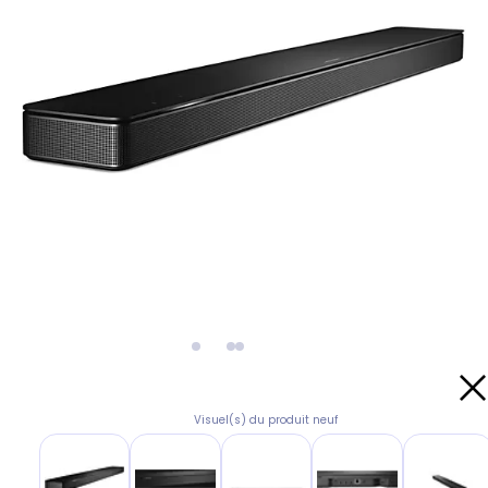
Visuel(s) du produit neuf