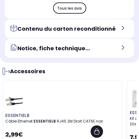
Tous les avis
Contenu du carton reconditionné
Notice, fiche technique...
Accessoires
ESS
ESSENTIELB
Kit 
Câble Ethernet
ESSENTIELB
RJ45 2M Droit CAT6E noir
20x
2,99€
7,