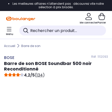
Les meilleures affaires n'attendent pas : découvrez vite notre
Accéder directement à la navigation
sélection à prix bradés.
Accéder directement au contenu
Me connecter
Panier
Accéder directement au pied de page
Menu
Accéder directement au chatbot
Accueil
Barre de son
Réf. 111
2093
BOSE
Barre de son
BOSE
Soundbar 500 noir
Reconditionné
4,2/5
(
134
)