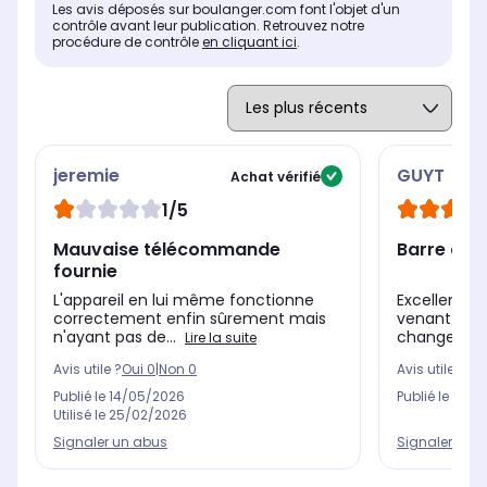
Les avis déposés sur boulanger.com font l'objet d'un
contrôle avant leur publication. Retrouvez notre
procédure de contrôle
en cliquant ici
.
jeremie
GUYT
Achat vérifié
1/5
Mauvaise télécommande
Barre de 
fournie
L'appareil en lui même fonctionne
Excellent pr
correctement enfin sûrement mais
venant du d
n'ayant pas de...
change tou
Lire la suite
Avis utile ?
Oui
0
|
Non
0
Avis utile ?
Oui
Publié le
14/05/2026
Publié le
24/11
Utilisé le
25/02/2026
Signaler un abus
Signaler un 