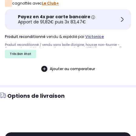
cagnottés avec
Le Club+
Payez en 4x par carte bancaire
Apport de 91,82€ puis 3x 83,47€
produit reconditionné
vendu & expédié par
Victonice
Produit reconditionné / vendu sans boite d'origine, housse non-fournie -
Commande expédiée le jour-même si passée avant 13H (hors-week-end).
Très Bon état
Ajouter au comparateur
Options de livraison