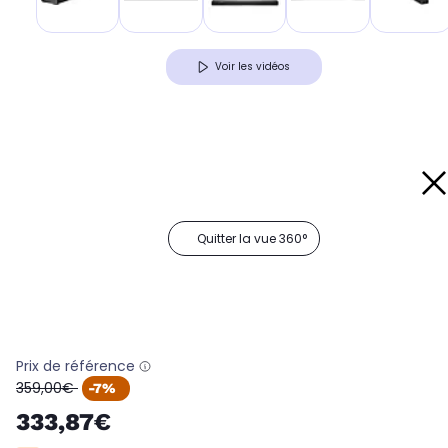
Voir les vidéos
Quitter la vue 360°
Prix de référence
oldPrice
359,00€
-7%
333,87€