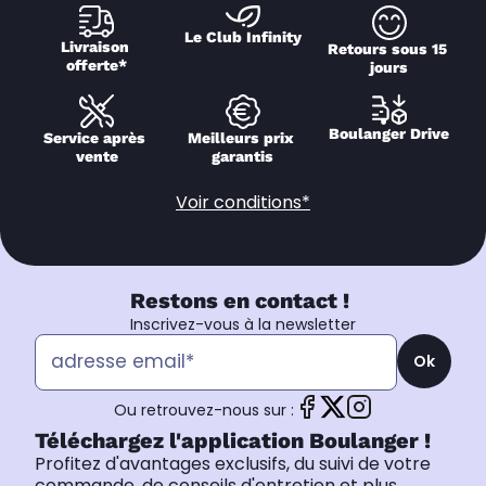
Le Club Infinity
Livraison 
Retours sous 15 
offerte*
jours
Boulanger Drive
Service après 
Meilleurs prix 
vente
garantis
Voir conditions*
Restons en contact !
Inscrivez-vous à la newsletter
Ok
Ou retrouvez-nous sur :
Téléchargez l'application Boulanger !
Profitez d'avantages exclusifs, du suivi de votre
commande, de conseils d'entretien et plus