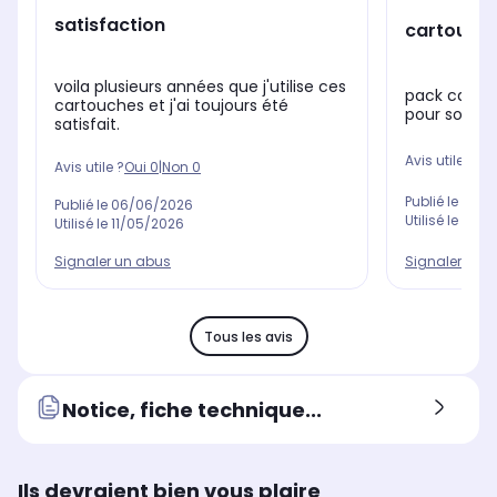
satisfaction
cartouche
voila plusieurs années que j'utilise ces
pack cartou
cartouches et j'ai toujours été
pour son pri
satisfait.
Avis utile ?
Oui
Avis utile ?
Oui
0
|
Non
0
Publié le
05/0
Publié le
06/06/2026
Utilisé le
09/1
Utilisé le
11/05/2026
Signaler un abus
Signaler un 
Tous les avis
Notice, fiche technique...
Ils devraient bien vous plaire