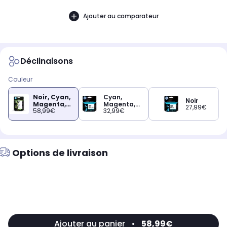
Ajouter au comparateur
Déclinaisons
Couleur
Noir, Cyan,
Cyan,
Noir
Magenta,
Magenta,
27,99€
58,99€
32,99€
Jaune
Jaune
Options de livraison
Ajouter au panier
•
58,99€