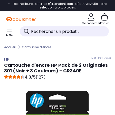
Les meilleures affaires n'attendent pas : découvrez vite notre
Accéder directement à la navigation
sélection à prix bradés.
Accéder directement au contenu
Me connecter
Panier
Accéder directement au pied de page
Menu
Accéder directement au chatbot
Accueil
Cartouche d'encre
Réf. 103
5649
HP
Cartouche d'encre
HP
Pack de 2 Originales
301 (Noir + 3 Couleurs) - CR340E
4,3/5
(
127
)