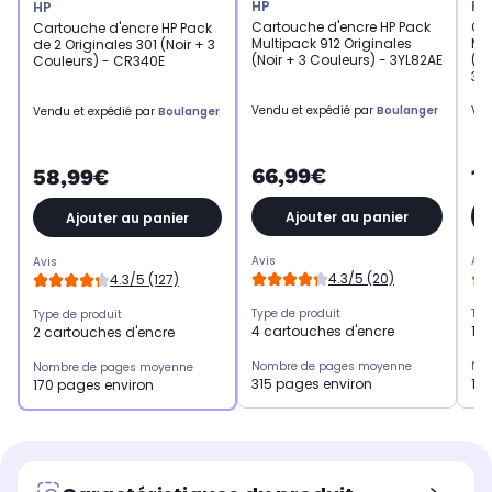
HP
HP
HP
Cartouche d'encre HP Pack
Ca
Cartouche d'encre HP Pack
Multipack 912 Originales
Mul
de 2 Originales 301 (Noir + 3
(Noir + 3 Couleurs) - 3YL82AE
(No
Couleurs) - CR340E
3J
Vendu et expédié par
Boulanger
Ven
Vendu et expédié par
Boulanger
66,99€
1
58,99€
Ajouter au panier
Ajouter au panier
Avis
Avi
Avis
4.3/5 (20)
4.3/5 (127)
Type de produit
Typ
Type de produit
4 cartouches d'encre
1 c
2 cartouches d'encre
Nombre de pages moyenne
No
Nombre de pages moyenne
315 pages environ
1.
170 pages environ