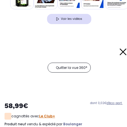
Voir les vidéos
Quitter la vue 360°
dont 0,02€
d'éco-part.
58,99€
cagnottés avec
Le Club+
produit neuf
vendu & expédié par
Boulanger