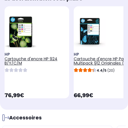
HP
HP
Cartouche d'encre HP 924
Cartouche d'encre HP Pac
B/Y/C/M
Multipack 912 Originales (No
3 Couleurs) - 3YL82AE
4.4/5
(20)
currentPrice
currentPrice
76,99€
66,99€
Accessoires